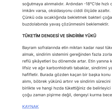
soğutmaya alınmalıdır. Ardından -18°C’de hızl
imkânı varsa, oksidasyonu ciddi ölçüde azaltır
Çünkü oda sıcaklığında bekletmek bakteri çoğalm
buzdolabında yavaş çözünmesini beklemektir.
TÜKETİM DENGESİ VE SİNDİRİM YÜKÜ
Bayram sofralarında etin miktarı kadar nasıl tüke
almak, sindirim sistemini gereğinden fazla zorlar
reflü şikâyetleri bu dönemde artar. Etin yanına
lifsiz ve ağır karbonhidratlı tabaklar, sindirimi 
hafifletir. Burada gözden kaçan bir başka konu 
alımı, böbrek yükünü artırır ve sindirim sürecini
birlikte ve hangi hızda tükettiğiniz de belirleyic
çoğu zaman pişirme değil, dengeyi kurma beceri
KAYNAK