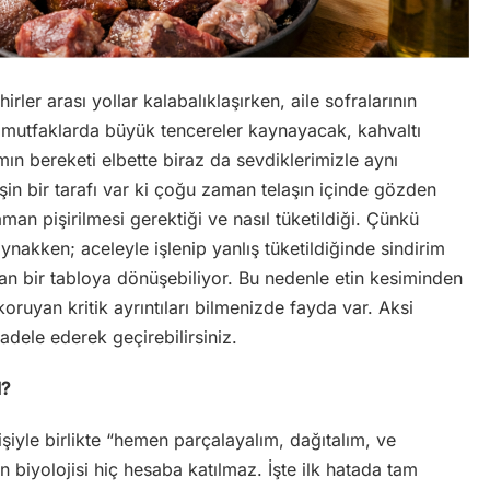
rler arası yollar kalabalıklaşırken, aile sofralarının
k,mutfaklarda büyük tencereler kaynayacak, kahvaltı
ın bereketi elbette biraz da sevdiklerimizle aynı
şin bir tarafı var ki çoğu zaman telaşın içinde gözden
aman pişirilmesi gerektiği ve nasıl tüketildiği. Çünkü
ynakken; aceleyle işlenip yanlış tüketildiğinde sindirim
an bir tabloya dönüşebiliyor. Bu nedenle etin kesiminden
oruyan kritik ayrıntıları bilmenizde fayda var. Aksi
cadele ederek geçirebilirsiniz.
I?
şiyle birlikte “hemen parçalayalım, dağıtalım, ve
in biyolojisi hiç hesaba katılmaz. İşte ilk hatada tam