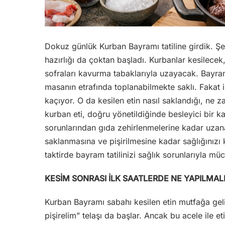
Dokuz günlük Kurban Bayramı tatiline girdik. Şehi
hazırlığı da çoktan başladı. Kurbanlar kesilece
sofraları kavurma tabaklarıyla uzayacak. Bayram
masanın etrafında toplanabilmekte saklı. Fakat i
kaçıyor. O da kesilen etin nasıl saklandığı, ne z
kurban eti, doğru yönetildiğinde besleyici bir ka
sorunlarından gıda zehirlenmelerine kadar uzan
saklanmasına ve pişirilmesine kadar sağlığınızı k
taktirde bayram tatilinizi sağlık sorunlarıyla mü
KESİM SONRASI İLK SAATLERDE NE YAPILMAL
Kurban Bayramı sabahı kesilen etin mutfağa geli
pişirelim” telaşı da başlar. Ancak bu acele ile et