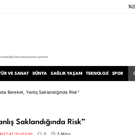
Gazeteciliği dersi kapsamında açılmıştır
TÜR VE SANAT
DÜNYA
SAĞLIK YAŞAM
TEKNOLOJI
SPOR
ada Bereket, Yanlış Saklandığında Risk”
anlış Saklandığında Risk”
0
5 Mins