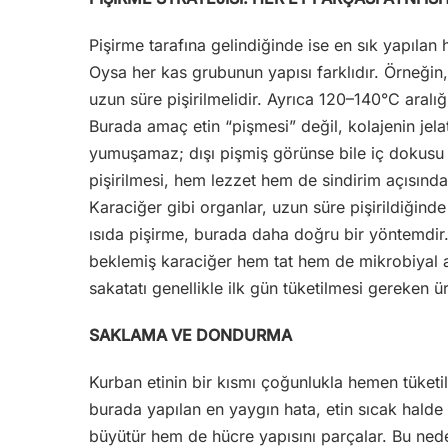
Pişirme tarafına gelindiğinde ise en sık yapılan
Oysa her kas grubunun yapısı farklıdır. Örneğin
uzun süre pişirilmelidir. Ayrıca 120–140°C aralı
Burada amaç etin “pişmesi” değil, kolajenin je
yumuşamaz; dışı pişmiş görünse bile iç dokusu dir
pişirilmesi, hem lezzet hem de sindirim açısından
Karaciğer gibi organlar, uzun süre pişirildiğinde
ısıda pişirme, burada daha doğru bir yöntemdir.
beklemiş karaciğer hem tat hem de mikrobiyal aç
sakatatı genellikle ilk gün tüketilmesi gereken ür
SAKLAMA VE DONDURMA
Kurban etinin bir kısmı çoğunlukla hemen tüket
burada yapılan en yaygın hata, etin sıcak hald
büyütür hem de hücre yapısını parçalar. Bu ned