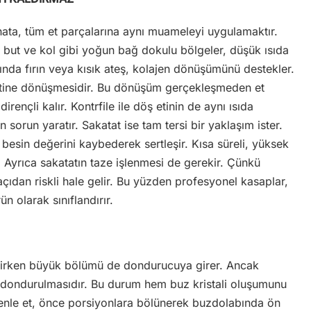
 hata, tüm et parçalarına aynı muameleyi uygulamaktır.
, but ve kol gibi yoğun bağ dokulu bölgeler, düşük ısıda
ğında fırın veya kısık ateş, kolajen dönüşümünü destekler.
latine dönüşmesidir. Bu dönüşüm gerçekleşmeden et
ençli kalır. Kontrfile ile döş etinin de aynı ısıda
 sorun yaratır. Sakatat ise tam tersi bir yaklaşım ister.
 besin değerini kaybederek sertleşir. Kısa süreli, yüksek
 Ayrıca sakatatın taze işlenmesi de gerekir. Çünkü
ıdan riskli hale gelir. Bu yüzden profesyonel kasaplar,
ün olarak sınıflandırır.
ilirken büyük bölümü de dondurucuya girer. Ancak
e dondurulmasıdır. Bu durum hem buz kristali oluşumunu
enle et, önce porsiyonlara bölünerek buzdolabında ön