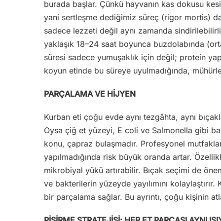
burada başlar. Çünkü hayvanın kas dokusu kesi
yani sertleşme dediğimiz süreç (rigor mortis) 
sadece lezzeti değil aynı zamanda sindirilebilirl
yaklaşık 18–24 saat boyunca buzdolabında (orta
süresi sadece yumuşaklık için değil; protein yapıs
koyun etinde bu süreye uyulmadığında, mühürle
PARÇALAMA VE HİJYEN
Kurban eti çoğu evde aynı tezgâhta, aynı bıçak
Oysa çiğ et yüzeyi, E coli ve Salmonella gibi bak
konu, çapraz bulaşmadır. Profesyonel mutfaklarda
yapılmadığında risk büyük oranda artar. Özelli
mikrobiyal yükü artırabilir. Bıçak seçimi de öneml
ve bakterilerin yüzeyde yayılımını kolaylaştırır. 
bir parçalama sağlar. Bu ayrıntı, çoğu kişinin atla
PİŞİRME STRATEJİSİ: HER ET PARÇASI AYNI IS