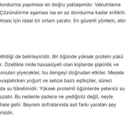
ı dondurma yapılması en doğru yaklaşımdır. Vakumlama
. Çözündürme aşaması ise en az dondurma kadar kritiktir.
ası için ideal bir ortam yaratır. En güvenli yöntem, etin
tildiği de belirleyicidir. Bir öğünde yüksek protein yükü
. Özellikle mide hassasiyeti olan kişilerde şişkinlik ve
 konulan yiyecekler, bu dengeyi doğrudan etkiler. Mesela
yavaşlatırken yoğurt ve sebze bazlı eşlikçiler, süreci
da su tüketimidir. Yüksek proteinli öğünlerde yetersiz su
 uzatır. Bu nedenle sadece ne yediğiniz değil, neyle
i hale gelir. Bayram sofralarında asıl farkı yaratan şey
sidir.