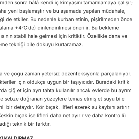
mden sonra hâlâ kendi iç kimyasını tamamlamaya çalışır;
daha yeni başlamıştır ve bu aşamada yapılan müdahale,
iği de etkiler. Bu nedenle kurban etinin, pişirilmeden önce
lama +4°C’de) dinlendirilmesi önerilir. Bu bekleme
ının stabil hale gelmesi için kritiktir. Özellikle dana ve
me tekniği bile dokuyu kurtaramaz.
la ve çoğu zaman yetersiz dezenfeksiyonla parçalanıyor.
teriler için oldukça uygun bir taşıyıcıdır. Buradaki kritik
 çiğ et için ayrı tahta kullanılır ancak evlerde bu ayrım
kle sebze doğranan yüzeylere temas etmiş et suyu bile
i bir detaydır. Kör bıçak, lifleri ezerek su kaybını artırır
Keskin bıçak ise lifleri daha net ayırır ve daha kontrollü
dığı teknik bir farktır.
IYI KALDIRMAZ