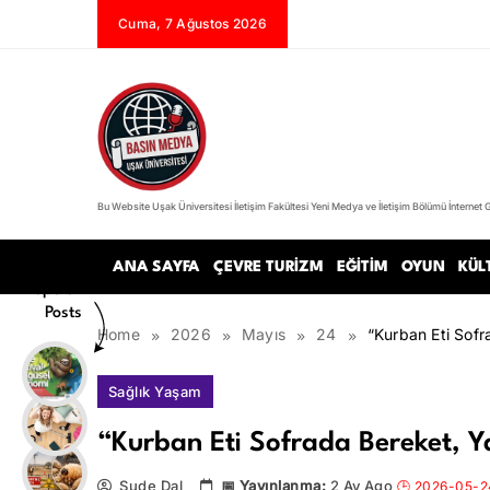
Skip
Cuma, 7 Ağustos 2026
to
content
Bu Website Uşak Üniversitesi İletişim Fakültesi Yeni Medya ve İletişim Bölümü İnternet 
Basın Medya
ANA SAYFA
ÇEVRE TURIZM
EĞITIM
OYUN
KÜL
Popular
Posts
Home
2026
Mayıs
24
“Kurban Eti Sofr
Sağlık Yaşam
“Kurban Eti Sofrada Bereket, Y
Sude Dal
2 Ay Ago