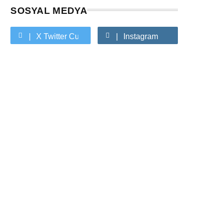
SOSYAL MEDYA
X Twitter Custom Cursor On Hover
Instagram
Youtube Custom Cursor On Hover