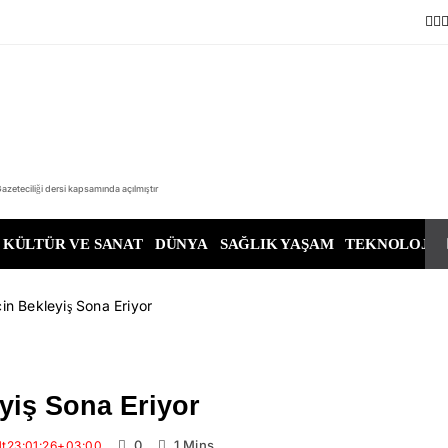
azeteciliği dersi kapsamında açılmıştır
KÜLTÜR VE SANAT
DÜNYA
SAĞLIK YAŞAM
TEKNOLOJI
in Bekleyiş Sona Eriyor
yiş Sona Eriyor
0
1 Mins