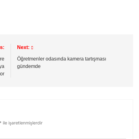
s:
Next:
re
Öğretmenler odasında kamera tartışması
ya
gündemde
or
*
ile işaretlenmişlerdir