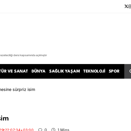
Gazeteciliği dersi kapsamında açılmıştır
TÜR VE SANAT
DÜNYA
SAĞLIK YAŞAM
TEKNOLOJI
SPOR
nesine sürpriz isim
sim
0
1 Mins