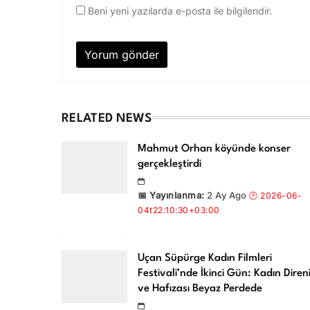
Beni yeni yazılarda e-posta ile bilgilendir.
RELATED NEWS
Mahmut Orhan köyünde konser
gerçekleştirdi
2 Ay Ago
Uçan Süpürge Kadın Filmleri
Festivali’nde İkinci Gün: Kadın Direni
ve Hafızası Beyaz Perdede