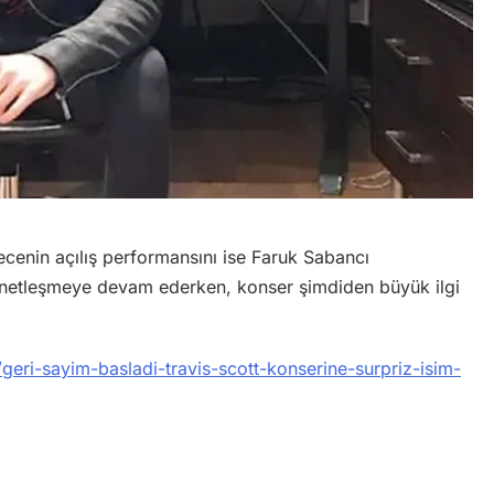
ecenin açılış performansını ise Faruk Sabancı
ar netleşmeye devam ederken, konser şimdiden büyük ilgi
eri-sayim-basladi-travis-scott-konserine-surpriz-isim-