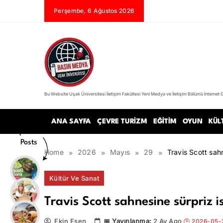
Skip
Perşembe, 6 Ağustos 2026
to
content
Bu Website Uşak Üniversitesi İletişim Fakültesi Yeni Medya ve İletişim Bölümü İnternet 
Basın Medya
ANA SAYFA
ÇEVRE TURIZM
EĞITIM
OYUN
KÜL
Popular
Posts
Home
2026
Mayıs
29
Travis Scott sah
Kültür Ve Sanat
Travis Scott sahnesine sürpriz i
Ekin Esen
2 Ay Ago