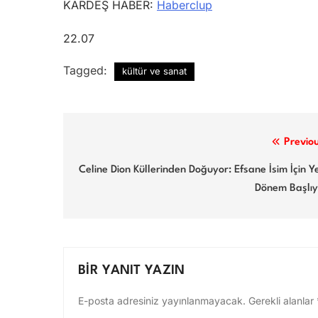
KARDEŞ HABER:
Haberclup
22.07
Tagged:
kültür ve sanat
Yazı
Previo
gezinmesi
Celine Dion Küllerinden Doğuyor: Efsane İsim İçin Y
Dönem Başlıy
BIR YANIT YAZIN
E-posta adresiniz yayınlanmayacak.
Gerekli alanlar