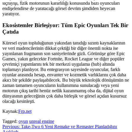
sıçrayışı, fizik motorunun kararlılığı konusunda bazı oyuncuları
endişelendirse de yaratacağı görsel devrim şimdiden heyecan
yaratıyor.
Ekosistemler Birleşiyor: Tüm Epic Oyunları Tek Bir
Çatıda
Küresel oyun topluluğunun yakından tanıdığı sızıntı kaynaklarının
ve veri madencilerinin dikkat çektiği bir diğer önemli nokta ise
yayınlanan fragmanın son saniyelerinde gizli. Görünüşe göre Epic
Games, yakın gelecekte Fortnite, Rocket League ve diğer popüler
çevrimiçi yapımlarını tek bir merkezi uygulama (hub) altında
toplamayı planlıyor. Bu entegrasyon sayesinde oyuncular, farklı
oyunlar arasında hesap, envanter ve kozmetik varlıklarını çok daha
akıcı bir şekilde paylaşabilecek. Bu büyük teknolojik dönüşümün ne
zaman tamamen oyuncuların kullanımına sunulacağı veya yeni
motorun çıkış tarihi henüz netlik kazanmamış olsa da, dijital oyun
dünyasının geleceğinin çok daha birleşik ve görsel açıdan kusursuz
olacağı kesinleşti.
Kaynak:
Frp.net
Tagged:
oyun
unreal engine
Yazı
Previous:
Take-Two 6 Yeni Remake ve Remaster Planladığını
Açıkladı