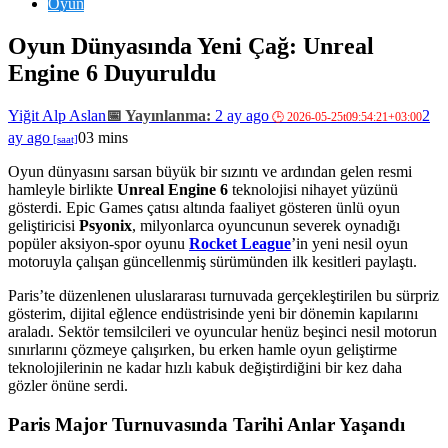
Oyun
Oyun Dünyasında Yeni Çağ: Unreal
Engine 6 Duyuruldu
Yiğit Alp Aslan
2 ay ago
2
ay ago
0
3 mins
Oyun dünyasını sarsan büyük bir sızıntı ve ardından gelen resmi
hamleyle birlikte
Unreal Engine 6
teknolojisi nihayet yüzünü
gösterdi. Epic Games çatısı altında faaliyet gösteren ünlü oyun
geliştiricisi
Psyonix
, milyonlarca oyuncunun severek oynadığı
popüler aksiyon-spor oyunu
Rocket League
’in yeni nesil oyun
motoruyla çalışan güncellenmiş sürümünden ilk kesitleri paylaştı.
Paris’te düzenlenen uluslararası turnuvada gerçekleştirilen bu sürpriz
gösterim, dijital eğlence endüstrisinde yeni bir dönemin kapılarını
araladı. Sektör temsilcileri ve oyuncular henüz beşinci nesil motorun
sınırlarını çözmeye çalışırken, bu erken hamle oyun geliştirme
teknolojilerinin ne kadar hızlı kabuk değiştirdiğini bir kez daha
gözler önüne serdi.
Paris Major Turnuvasında Tarihi Anlar Yaşandı