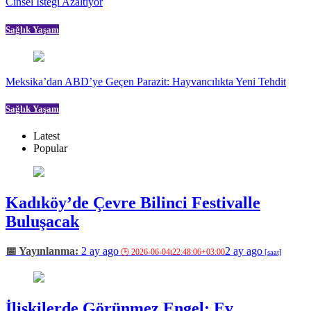
Cinsel İsteği Azaltıyor
Sağlık Yaşam
Meksika’dan ABD’ye Geçen Parazit: Hayvancılıkta Yeni Tehdit
Sağlık Yaşam
Latest
Popular
Kadıköy’de Çevre Bilinci Festivalle
Buluşacak
2 ay ago
2 ay ago
İlişkilerde Görünmez Engel: Ev