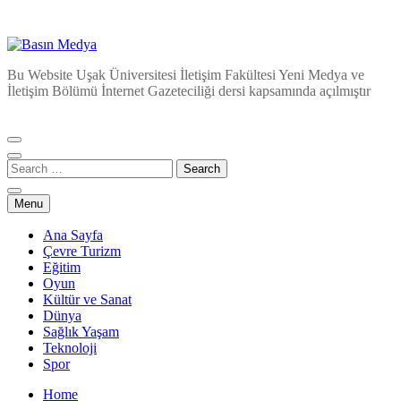
Basın Medya
Bu Website Uşak Üniversitesi İletişim Fakültesi Yeni Medya ve
İletişim Bölümü İnternet Gazeteciliği dersi kapsamında açılmıştır
Menu
Ana Sayfa
Çevre Turizm
Eğitim
Oyun
Kültür ve Sanat
Dünya
Sağlık Yaşam
Teknoloji
Spor
Home