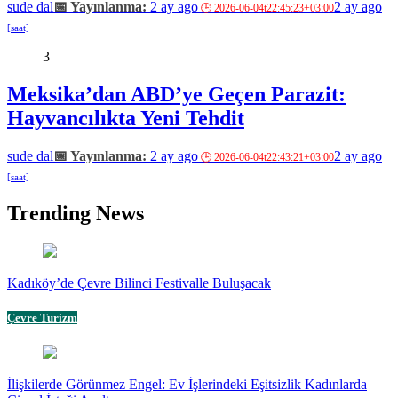
sude dal
2 ay ago
2 ay ago
3
Meksika’dan ABD’ye Geçen Parazit:
Hayvancılıkta Yeni Tehdit
sude dal
2 ay ago
2 ay ago
Trending News
Kadıköy’de Çevre Bilinci Festivalle Buluşacak
Çevre Turizm
İlişkilerde Görünmez Engel: Ev İşlerindeki Eşitsizlik Kadınlarda