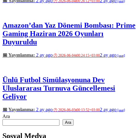
2 ay ago
2 ay ago
Amazon’dan Yaz Dönemi Bombası: Prime
Gaming Haziran 2026 Oyunları
Duyuruldu
2 ay ago
2 ay ago
Ünlü Futbol Simülasyonuna Dev
Uluslararası Turnuva Güncellemesi
Geliyor
2 ay ago
2 ay ago
Ara
Ara
Sosyal Medya