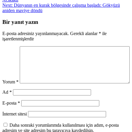
gezinmesi
Next:
Dünyanın en kurak bölgesinde çalışma başladı: Gökyüzü
aniden maviye döndü
Bir yanıt yazın
E-posta adresiniz yayınlanmayacak.
Gerekli alanlar
*
ile
işaretlenmişlerdir
Yorum
*
Ad
*
E-posta
*
İnternet sitesi
Daha sonraki yorumlarımda kullanılması için adım, e-posta
adresim ve site adresim bu tarayıcıya kaydedilsin.