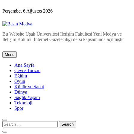
Skip
to
Perşembe, 6 Ağustos 2026
content
Basın Medya
Bu Website Uşak Üniversitesi İletişim Fakültesi Yeni Medya ve
İletişim Bölümü İnternet Gazeteciliği dersi kapsamında açılmıştır
Menu
Ana Sayfa
Çevre Turizm
Eğitim
Oyun
Kültür ve Sanat
Dünya
Sağlık Yaşam
Teknoloji
Spor