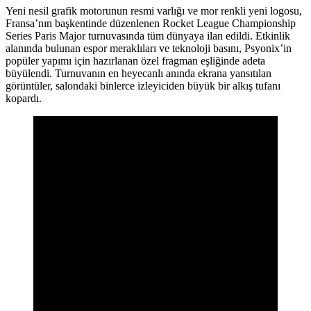
Yeni nesil grafik motorunun resmi varlığı ve mor renkli yeni logosu,
Fransa’nın başkentinde düzenlenen Rocket League Championship
Series Paris Major turnuvasında tüm dünyaya ilan edildi. Etkinlik
alanında bulunan espor meraklıları ve teknoloji basını, Psyonix’in
popüler yapımı için hazırlanan özel fragman eşliğinde adeta
büyülendi. Turnuvanın en heyecanlı anında ekrana yansıtılan
görüntüler, salondaki binlerce izleyiciden büyük bir alkış tufanı
kopardı.