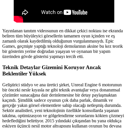
Yayınlanan tanıtım videosunun en dikkat çekici noktası ise ekranda
beliren tüm büyüleyici görsellerin tamamen oyun içinden ve eş
zamanlı olarak kaydedilmiş olduğunun vurgulanmasıydı. Epic
Games, geçmişte yaptığı teknoloji demolarının aksine bu kez teorik
bir gösterim yerine doğrudan yaşayan ve oynanan bir yapım
üzerinden gövde gösterisi yapmayı tercih etti.
Teknik Detaylar Gizemini Koruyor Ancak
Beklentiler Yüksek
Geliştirici stüdyo ve ana üretici şirket, Unreal Engine 6 motorunun
bir önceki nesle kıyasla ne gibi teknik avantajlar veya donanımsal
çözümler sunacağına dair derinlemesine bir detay paylaşmaktan
kaçındı. Şimdilik sadece oyunun çok daha parlak, dinamik ve
gerçeğe yakın görsel elementlere sahip olacağı netleşmiş durumda.
Sektör analistleri, yeni teknolojinin özellikle konsollarda yaşanan
takılma, optimizasyon ve gölgelendirme sorunlarını kökten çözmeyi
hedeflediğini belirtiyor. 2015 yılındaki çıkışından bu yana oldukça
eskiyen üçüncü nesil motor altyapısını kullanan oyunun bu devasa