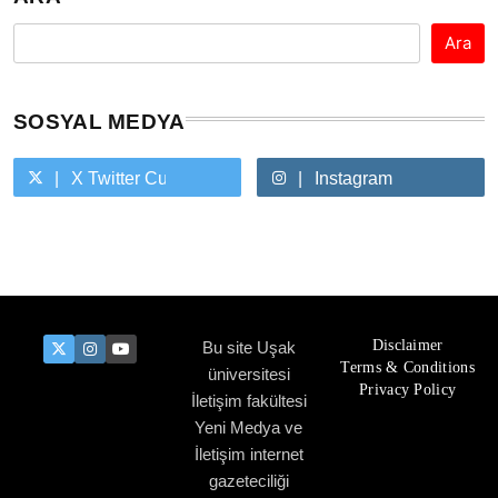
Ara
SOSYAL MEDYA
X Twitter Custom Cursor On Hover
Instagram
Youtube Custom Cursor On Hover
Disclaimer
Bu site Uşak
Terms & Conditions
üniversitesi
Privacy Policy
İletişim fakültesi
Yeni Medya ve
İletişim internet
gazeteciliği