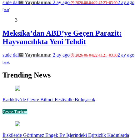
sude dal
2 ay ago
2 ay ago
3
Meksika’dan ABD’ye Geçen Parazit:
Hayvancılıkta Yeni Tehdit
sude dal
2 ay ago
2 ay ago
Trending News
Kadıköy’de Çevre Bilinci Festivalle Buluşacak
Çevre Turizm
İlişkilerde Görünmez Engel: Ev İşlerindeki Eşitsizlik Kadınlarda