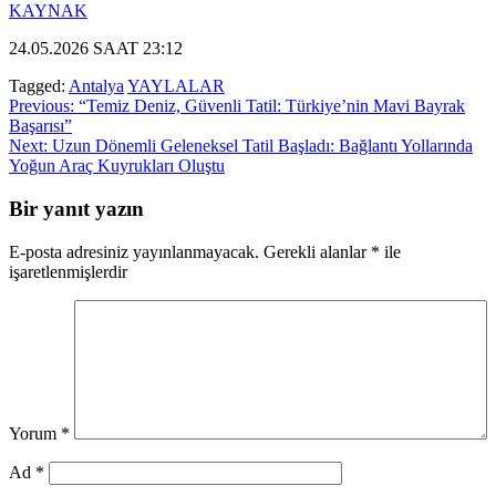
KAYNAK
24.05.2026 SAAT 23:12
Tagged:
Antalya
YAYLALAR
Yazı
Previous:
“Temiz Deniz, Güvenli Tatil: Türkiye’nin Mavi Bayrak
Başarısı”
gezinmesi
Next:
Uzun Dönemli Geleneksel Tatil Başladı: Bağlantı Yollarında
Yoğun Araç Kuyrukları Oluştu
Bir yanıt yazın
E-posta adresiniz yayınlanmayacak.
Gerekli alanlar
*
ile
işaretlenmişlerdir
Yorum
*
Ad
*