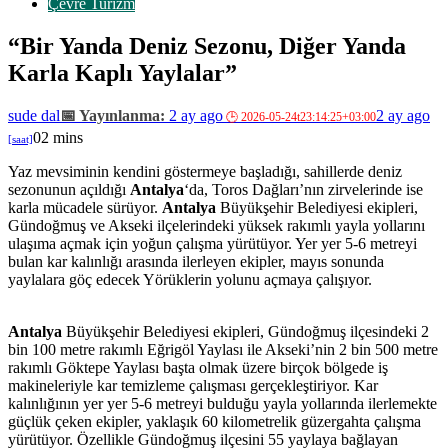
Çevre Turizm
“Bir Yanda Deniz Sezonu, Diğer Yanda
Karla Kaplı Yaylalar”
sude dal
2 ay ago
2 ay ago
0
2 mins
Yaz mevsiminin kendini göstermeye başladığı, sahillerde deniz
sezonunun açıldığı
Antalya
‘da, Toros Dağları’nın zirvelerinde ise
karla mücadele sürüyor.
Antalya
Büyükşehir Belediyesi ekipleri,
Gündoğmuş ve Akseki ilçelerindeki yüksek rakımlı yayla yollarını
ulaşıma açmak için yoğun çalışma yürütüyor. Yer yer 5-6 metreyi
bulan kar kalınlığı arasında ilerleyen ekipler, mayıs sonunda
yaylalara göç edecek Yörüklerin yolunu açmaya çalışıyor.
Antalya
Büyükşehir Belediyesi ekipleri, Gündoğmuş ilçesindeki 2
bin 100 metre rakımlı Eğrigöl Yaylası ile Akseki’nin 2 bin 500 metre
rakımlı Göktepe Yaylası başta olmak üzere birçok bölgede iş
makineleriyle kar temizleme çalışması gerçekleştiriyor. Kar
kalınlığının yer yer 5-6 metreyi bulduğu yayla yollarında ilerlemekte
güçlük çeken ekipler, yaklaşık 60 kilometrelik güzergahta çalışma
yürütüyor. Özellikle Gündoğmuş ilçesini 55 yaylaya bağlayan