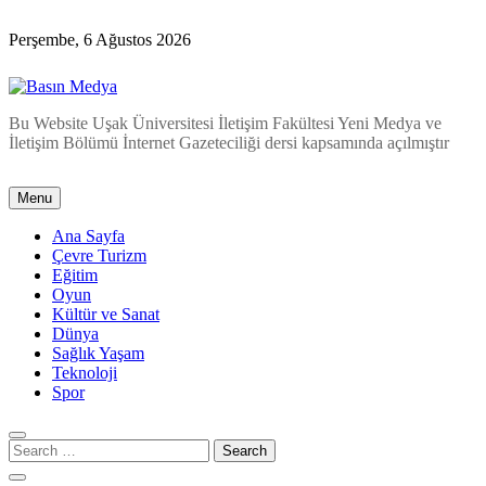
Skip
to
Perşembe, 6 Ağustos 2026
content
Basın Medya
Bu Website Uşak Üniversitesi İletişim Fakültesi Yeni Medya ve
İletişim Bölümü İnternet Gazeteciliği dersi kapsamında açılmıştır
Menu
Ana Sayfa
Çevre Turizm
Eğitim
Oyun
Kültür ve Sanat
Dünya
Sağlık Yaşam
Teknoloji
Spor