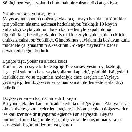
Söbüçimen Yayla yolunda hummalı bir çalışma dikkat çekiyor.
Yörüklerin göç yolu açılıyor
Mayıs ayının sonuna doğru yaylalara çıkmaya hazırlanan Yörükler
için yolların ulaşıma açılması hedefleniyor. Yaklaşık 10 köyün
kullandığı yayla yolunun halen kar nedeniyle kapalı olduğu
öğrenilirken, belediye ekipleri iş makineleriyle yolu açabilmek için
aralıksız çalışıyor. Yetkililer, Gündoğmuş yaylalarında başlayan karla
mücadele çalışmalarının Akseki’nin Göktepe Yaylası’na kadar
devam edeceğini bildirdi.
Eğrigöl taştı, yollar su altında kaldı
Karların erimesiyle birlikte Eğrigöl’de su seviyesinin yükseldiği,
taşan göl sularının bazı yayla yollarını kapladığı görüldü. Bölgedeki
kar kütleleri ve su taşkınları nedeniyle arazi araçları ile Yaylaya
gezmeye giden doğaseverler zaman zaman ilerlemekte zorlandığı
belirtildi.
Doğaseverlerden kar üstünde drift keyfi
Bir yanda ekipler karla mücadele ederken, diğer yanda Alanya başta
olmak üzere çevre ilçelerden araçlarıyla bölgeye çıkan doğaseverler
ise kar üzerinde drift yaparak eğlenceli anlar yaşadı. Beyaza
bürünen Toros Dağları ile Eğrigöl çevresinde oluşan manzara ise
kartpostallık görüntüler ortaya çıkardı.