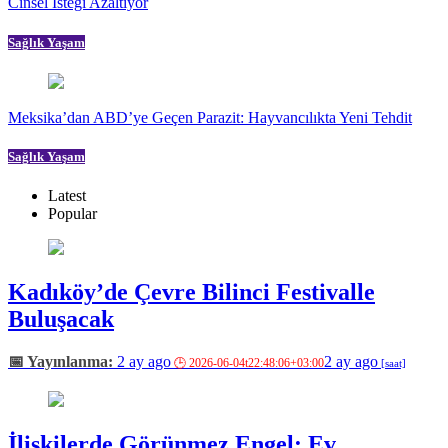
Cinsel İsteği Azaltıyor
Sağlık Yaşam
Meksika’dan ABD’ye Geçen Parazit: Hayvancılıkta Yeni Tehdit
Sağlık Yaşam
Latest
Popular
Kadıköy’de Çevre Bilinci Festivalle
Buluşacak
2 ay ago
2 ay ago
İlişkilerde Görünmez Engel: Ev