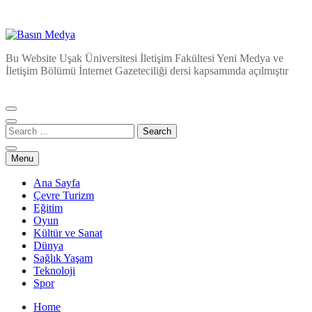
Basın Medya
Bu Website Uşak Üniversitesi İletişim Fakültesi Yeni Medya ve
İletişim Bölümü İnternet Gazeteciliği dersi kapsamında açılmıştır
Menu
Ana Sayfa
Çevre Turizm
Eğitim
Oyun
Kültür ve Sanat
Dünya
Sağlık Yaşam
Teknoloji
Spor
Home