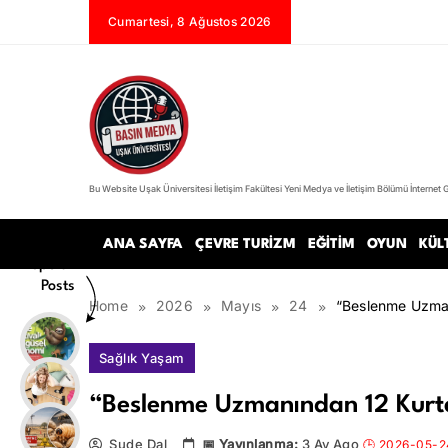
Skip
Cumartesi, 8 Ağustos 2026
to
content
Bu Website Uşak Üniversitesi İletişim Fakültesi Yeni Medya ve İletişim Bölümü İnternet 
Basın Medya
ANA SAYFA
ÇEVRE TURIZM
EĞITIM
OYUN
KÜL
Popular
Posts
Home
2026
Mayıs
24
“Beslenme Uzmanı
Sağlık Yaşam
“Beslenme Uzmanından 12 Kurtarı
Sude Dal
3 Ay Ago