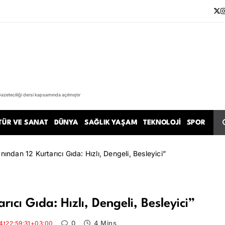
Gazeteciliği dersi kapsamında açılmıştır
TÜR VE SANAT
DÜNYA
SAĞLIK YAŞAM
TEKNOLOJI
SPOR
ndan 12 Kurtarıcı Gıda: Hızlı, Dengeli, Besleyici”
cı Gıda: Hızlı, Dengeli, Besleyici”
0
4 Mins