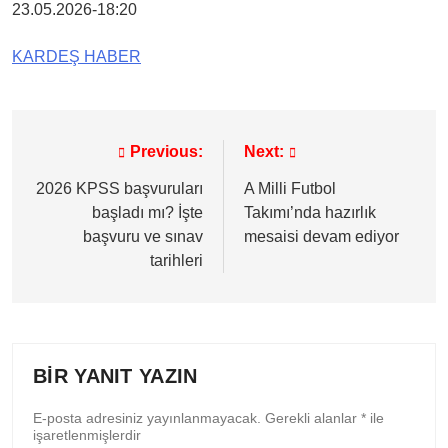
23.05.2026-18:20
KARDEŞ HABER
Previous:
Next:
Yazı
gezinmesi
2026 KPSS başvuruları
A Milli Futbol
başladı mı? İşte
Takımı’nda hazırlık
başvuru ve sınav
mesaisi devam ediyor
tarihleri
BIR YANIT YAZIN
E-posta adresiniz yayınlanmayacak.
Gerekli alanlar
*
ile
işaretlenmişlerdir