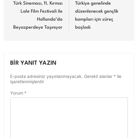
gezinmesi
Türk Sineması, 11. Kırmızı
Türkiye genelinde
Lale Film Festivali ile
düzenlenecek gençlik
Hollanda’da
kampları için süreç
Beyazperdeye Taşınıyor
başladı
BIR YANIT YAZIN
E-posta adresiniz yayınlanmayacak.
Gerekli alanlar
*
ile
işaretlenmişlerdir
Yorum
*