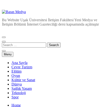
Basın Medya
Bu Website Uşak Üniversitesi İletişim Fakültesi Yeni Medya ve
İletişim Bölümü İnternet Gazeteciliği dersi kapsamında açılmıştır
Menu
Ana Sayfa
Çevre Turizm
Eğitim
Oyun
Kültür ve Sanat
Dünya
Sağlık Yaşam
Teknoloji
Spor
Home