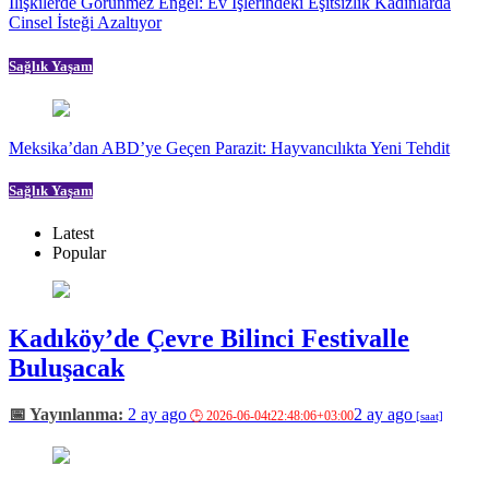
İlişkilerde Görünmez Engel: Ev İşlerindeki Eşitsizlik Kadınlarda
Cinsel İsteği Azaltıyor
Sağlık Yaşam
Meksika’dan ABD’ye Geçen Parazit: Hayvancılıkta Yeni Tehdit
Sağlık Yaşam
Latest
Popular
Kadıköy’de Çevre Bilinci Festivalle
Buluşacak
2 ay ago
2 ay ago