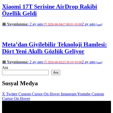
Xiaomi 17T Serisine AirDrop Rakibi
Özellik Geldi
2 ay ago
2 ay ago
Meta’dan Giyilebilir Teknoloji Hamlesi:
Dört Yeni Akıllı Gözlük Geliyor
2 ay ago
2 ay ago
Ara
Ara
Sosyal Medya
X Twitter Custom Cursor On Hover
Instagram
Youtube Custom
Cursor On Hover
Bu site Uşak üniversitesi İletişim fakültesi Yeni Medya ve İletişim
internet gazeteciliği kapsamında yapılmıştır2026.