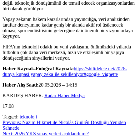
değil, teknolojik dönüşümünü de temsil edecek organizasyonlardan
biri olarak görülüyor.
Yapay zekanın hakem kararlarından yayıncılığa, veri analizinden
taraftar deneyimine kadar geniş bir alanda aktif rol üstlenecek
olması, spor endüstrisinin geleceğine dair önemli bir vizyon ortaya
koyuyor.
FIFA’nın teknoloji odaklı bu yeni yaklaşımı, önümüzdeki yıllarda
futbolun çok daha veri merkezli, hızlı ve etkileşimli bir yapıya
dönüşeceğinin sinyallerini veriyor.
Haber Kaynak-Fotoğraf Kaynak:
https://shiftdelete.net/2026-
dunya-kupasi-yapay-zeka-ile-sekilleniyor#google_vignette
Haber Alış Saati:
20.05.2026 – 14:15
KARDEŞ HABER:
Radar Haber Medya
17.08
Tagged:
teknoloji
Yazı
Previous:
Nazım Hikmet ile Nicolás Guillén Dostluğu Yeniden
Sahnede
gezinmesi
Next:
2026 YKS sınav yerleri açıklandı mı?