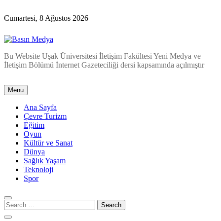
Skip
to
Cumartesi, 8 Ağustos 2026
content
Basın Medya
Bu Website Uşak Üniversitesi İletişim Fakültesi Yeni Medya ve
İletişim Bölümü İnternet Gazeteciliği dersi kapsamında açılmıştır
Menu
Ana Sayfa
Çevre Turizm
Eğitim
Oyun
Kültür ve Sanat
Dünya
Sağlık Yaşam
Teknoloji
Spor