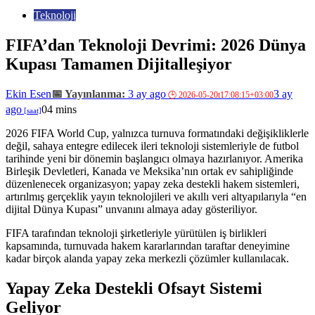
Teknoloji
FIFA’dan Teknoloji Devrimi: 2026 Dünya
Kupası Tamamen Dijitalleşiyor
Ekin Esen
3 ay ago
3 ay
ago
0
4 mins
2026 FIFA World Cup, yalnızca turnuva formatındaki değişikliklerle
değil, sahaya entegre edilecek ileri teknoloji sistemleriyle de futbol
tarihinde yeni bir dönemin başlangıcı olmaya hazırlanıyor. Amerika
Birleşik Devletleri, Kanada ve Meksika’nın ortak ev sahipliğinde
düzenlenecek organizasyon; yapay zeka destekli hakem sistemleri,
artırılmış gerçeklik yayın teknolojileri ve akıllı veri altyapılarıyla “en
dijital Dünya Kupası” unvanını almaya aday gösteriliyor.
FIFA tarafından teknoloji şirketleriyle yürütülen iş birlikleri
kapsamında, turnuvada hakem kararlarından taraftar deneyimine
kadar birçok alanda yapay zeka merkezli çözümler kullanılacak.
Yapay Zeka Destekli Ofsayt Sistemi
Geliyor