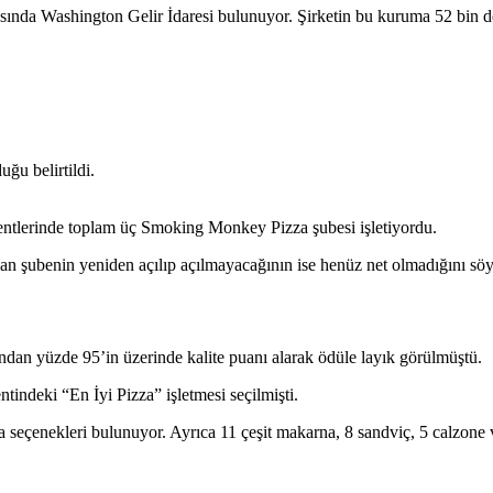
rasında Washington Gelir İdaresi bulunuyor. Şirketin bu kuruma 52 bin d
ğu belirtildi.
entlerinde toplam üç Smoking Monkey Pizza şubesi işletiyordu.
nan şubenin yeniden açılıp açılmayacağının ise henüz net olmadığını söy
an yüzde 95’in üzerinde kalite puanı alarak ödüle layık görülmüştü.
tindeki “En İyi Pizza” işletmesi seçilmişti.
za seçenekleri bulunuyor. Ayrıca 11 çeşit makarna, 8 sandviç, 5 calzone 