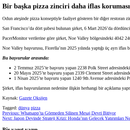
Bir başka pizza zinciri daha iflas koruma
Odun ateşinde pizza konseptiyle faaliyet gösteren bir diğer restoran z
San Francisco’da dört şubesi bulunan şirket, 6 Mart 2026’da dördüncü
PacerMonitor verilerine göre şirket, Noe Valley bölgesindeki 4042 24t
Noe Valley başvurusu, Fiorella’nın 2025 yılında yaptığı üç ayrı iflas
Bu başvurular arasında:
2 Temmuz 2025’te başvuru yapan 2238 Polk Street adresindeki 
20 Mayıs 2025’te başvuru yapan 2339 Clement Street adresinde
1 Nisan 2025’te başvuru yapan 1240 9th Avenue adresindeki Pro
Şirket, iflas başvurularının nedenine ilişkin herhangi bir açıklama yap
Kaynak:
Gazete Oksijen
Tagged:
dünya
pizza
Yazı
Previous:
Whatsapp’ta Görmeden Silinen Mesaj Devri Bitiyor
Next:
Japon Devinde Strateji Krizi: Honda’nın Gelecek Yatırımları N
gezinmesi
Bir yanıt yazın