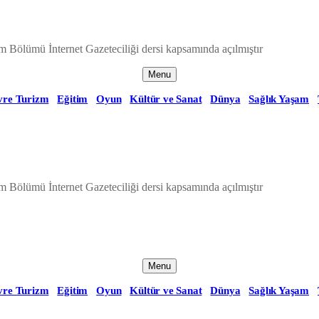
m Bölümü İnternet Gazeteciliği dersi kapsamında açılmıştır
Menu
vre Turizm
Eğitim
Oyun
Kültür ve Sanat
Dünya
Sağlık Yaşam
m Bölümü İnternet Gazeteciliği dersi kapsamında açılmıştır
Menu
vre Turizm
Eğitim
Oyun
Kültür ve Sanat
Dünya
Sağlık Yaşam