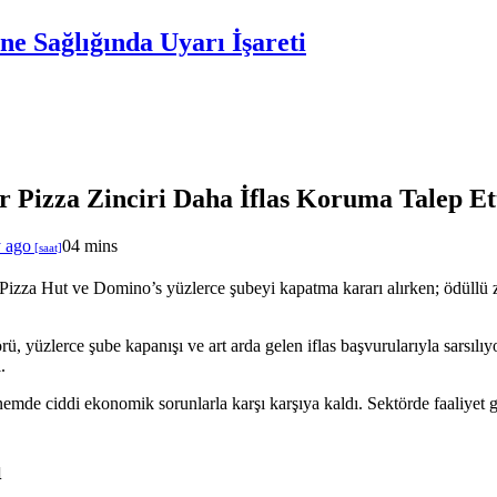
e Sağlığında Uyarı İşareti
Pizza Zinciri Daha İflas Koruma Talep Et
y ago
0
4 mins
s, Pizza Hut ve Domino’s yüzlerce şubeyi kapatma kararı alırken; ödül
rü, yüzlerce şube kapanışı ve art arda gelen iflas başvurularıyla sarsılıy
.
önemde ciddi ekonomik sorunlarla karşı karşıya kaldı. Sektörde faaliyet g
ı