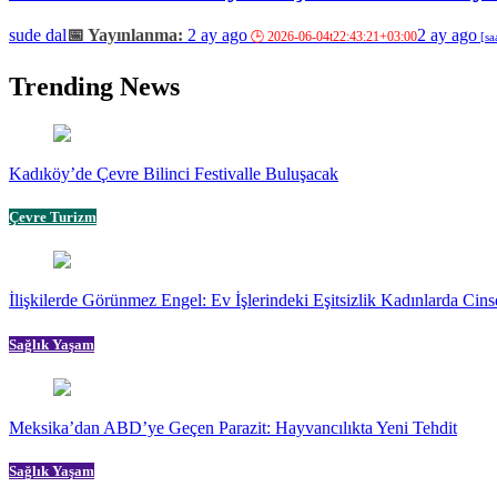
sude dal
2 ay ago
2 ay ago
Trending News
Kadıköy’de Çevre Bilinci Festivalle Buluşacak
Çevre Turizm
İlişkilerde Görünmez Engel: Ev İşlerindeki Eşitsizlik Kadınlarda Cinse
Sağlık Yaşam
Meksika’dan ABD’ye Geçen Parazit: Hayvancılıkta Yeni Tehdit
Sağlık Yaşam