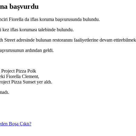
sına başvurdu
inciri Fiorella da iflas koruma başvurusunda bulundu.
 kez iflas koruması talebinde bulundu.
h Street adresinde bulunan restoranını faaliyetlerine devam ettirebilme
 başvurusunun ardından geldi.
Project Pizza Polk
ki Fiorella Clement,
ject Pizza Sunset yer aldı.
madı.
eden Boşa Çıktı?