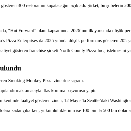
 gösteren 300 restoranını kapatacağını açıkladı. Şirket, bu şubelerin 
amada, “Hut Forward” planı kapsamında 2026’nın ilk yarısında düşük pe
s Pizza Enterprises da 2025 yılında düşük performans gösteren 205 şube
liyet gösteren franchise şirketi North County Pizza Inc., işletmesini 
bulundu
steren Smoking Monkey Pizza zincirine sıçradı.
yapılandırmak amacıyla iflas koruma başvurusu yaptı.
 kentinde faaliyet gösteren zincir, 12 Mayıs’ta Seattle’daki Washing
olara kadar çıkarken, yükümlülüklerinin ise 100 bin ila 500 bin dolar ar