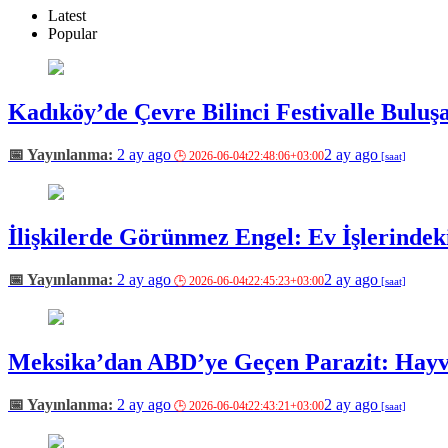
Latest
Popular
Kadıköy’de Çevre Bilinci Festivalle Buluş
2 ay ago
2 ay ago
İlişkilerde Görünmez Engel: Ev İşlerindeki
2 ay ago
2 ay ago
Meksika’dan ABD’ye Geçen Parazit: Hayva
2 ay ago
2 ay ago