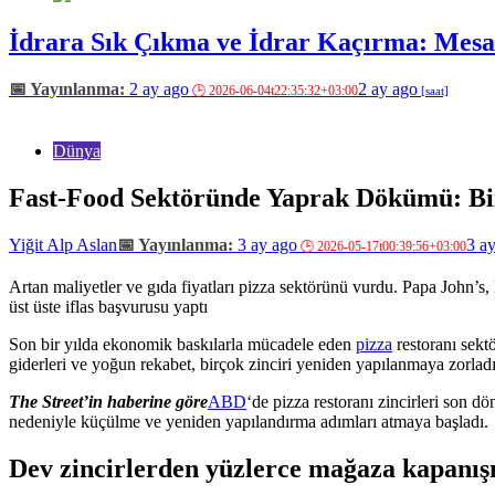
İdrara Sık Çıkma ve İdrar Kaçırma: Mesan
2 ay ago
2 ay ago
Dünya
Fast-Food Sektöründe Yaprak Dökümü: Bir 
Yiğit Alp Aslan
3 ay ago
3 a
Artan maliyetler ve gıda fiyatları pizza sektörünü vurdu. Papa John’
üst üste iflas başvurusu yaptı
Son bir yılda ekonomik baskılarla mücadele eden
pizza
restoranı sektö
giderleri ve yoğun rekabet, birçok zinciri yeniden yapılanmaya zorladı
The Street’in haberine göre
ABD
‘de pizza restoranı zincirleri son d
nedeniyle küçülme ve yeniden yapılandırma adımları atmaya başladı.
Dev zincirlerden yüzlerce mağaza kapanış