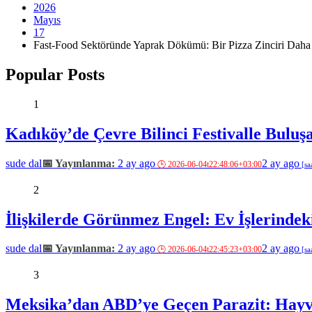
2026
Mayıs
17
Fast-Food Sektöründe Yaprak Dökümü: Bir Pizza Zinciri Daha 
Popular Posts
1
Kadıköy’de Çevre Bilinci Festivalle Buluş
sude dal
2 ay ago
2 ay ago
2
İlişkilerde Görünmez Engel: Ev İşlerindeki
sude dal
2 ay ago
2 ay ago
3
Meksika’dan ABD’ye Geçen Parazit: Hayva