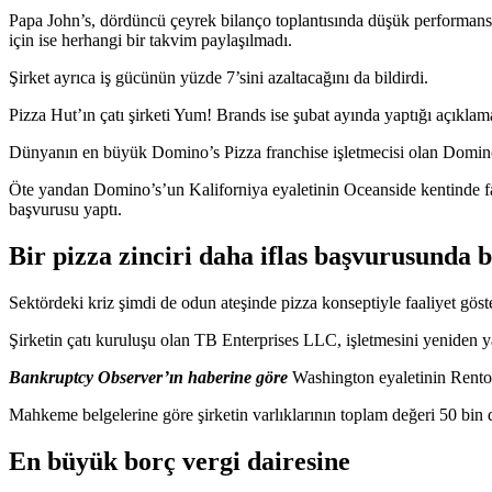
Papa John’s, dördüncü çeyrek bilanço toplantısında düşük performans
için ise herhangi bir takvim paylaşılmadı.
Şirket ayrıca iş gücünün yüzde 7’sini azaltacağını da bildirdi.
Pizza Hut’ın çatı şirketi Yum! Brands ise şubat ayında yaptığı açıkl
Dünyanın en büyük Domino’s Pizza franchise işletmecisi olan Domino’
Öte yandan Domino’s’un Kaliforniya eyaletinin Oceanside kentinde faa
başvurusu yaptı.
Bir pizza zinciri daha iflas başvurusunda 
Sektördeki kriz şimdi de odun ateşinde pizza konseptiyle faaliyet gö
Şirketin çatı kuruluşu olan TB Enterprises LLC, işletmesini yeniden 
Bankruptcy Observer’ın haberine göre
Washington eyaletinin Renton
Mahkeme belgelerine göre şirketin varlıklarının toplam değeri 50 bin d
En büyük borç vergi dairesine