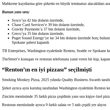
Mahkeme kayıtlarına göre şirketin en büyük teminatsız alacaklıları a
Bunun yanı sıra;
Sysco’ya 42 bin doların üzerinde,
Chase Card Services’e 39 bin doların üzerinde,
Gravity Payments’a 37 bin doların üzerinde,
Greco’ya 35 bin doların üzerinde,
Puget Sound Energy’ye ise 34 bin doların üzerinde borç bulundu
Spokane şubesi kapandı
TB Enterprises, Washington eyaletinde Renton, Seattle ve Spokane k
TheStreet’e konuşan ve restoran telefonuna yanıt veren bir kişi, kapa
“Renton’ın en iyi pizzası” seçilmişti
Smoking Monkey Pizza, 2025 yılında Quality Business Awards tarafınd
Şirket ayrıca aynı kuruluş tarafından Washington eyaletinin Renton ken
Zincirin menüsünde 35 farklı pizza çeşidinin yanı sıra kişiye özel piz
Restoran menüsünde ayrıca 9 farklı salata ve 5 tatlı çeşidi yer alıyor.