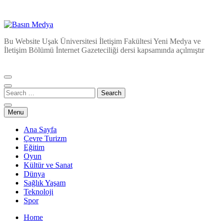
Basın Medya
Bu Website Uşak Üniversitesi İletişim Fakültesi Yeni Medya ve
İletişim Bölümü İnternet Gazeteciliği dersi kapsamında açılmıştır
Menu
Ana Sayfa
Çevre Turizm
Eğitim
Oyun
Kültür ve Sanat
Dünya
Sağlık Yaşam
Teknoloji
Spor
Home