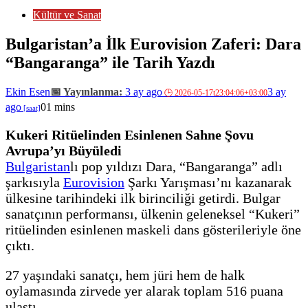
Kültür ve Sanat
Bulgaristan’a İlk Eurovision Zaferi: Dara
“Bangaranga” ile Tarih Yazdı
Ekin Esen
3 ay ago
3 ay
ago
0
1 mins
Kukeri Ritüelinden Esinlenen Sahne Şovu
Avrupa’yı Büyüledi
Bulgaristan
lı pop yıldızı Dara, “Bangaranga” adlı
şarkısıyla
Eurovision
Şarkı Yarışması’nı kazanarak
ülkesine tarihindeki ilk birinciliği getirdi. Bulgar
sanatçının performansı, ülkenin geleneksel “Kukeri”
ritüelinden esinlenen maskeli dans gösterileriyle öne
çıktı.
27 yaşındaki sanatçı, hem jüri hem de halk
oylamasında zirvede yer alarak toplam 516 puana
ulaştı.