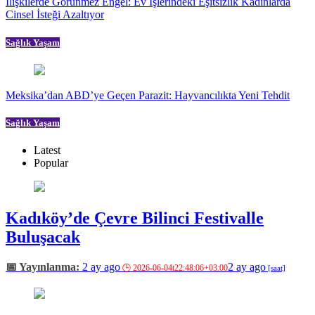
İlişkilerde Görünmez Engel: Ev İşlerindeki Eşitsizlik Kadınlarda
Cinsel İsteği Azaltıyor
Sağlık Yaşam
Meksika’dan ABD’ye Geçen Parazit: Hayvancılıkta Yeni Tehdit
Sağlık Yaşam
Latest
Popular
Kadıköy’de Çevre Bilinci Festivalle
Buluşacak
2 ay ago
2 ay ago