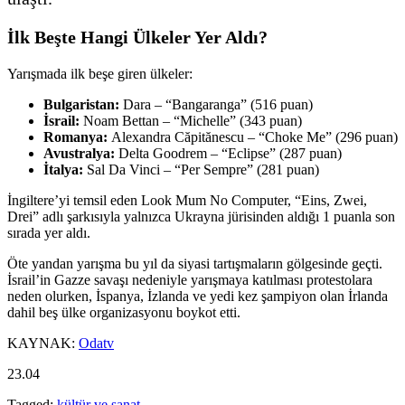
İlk Beşte Hangi Ülkeler Yer Aldı?
Yarışmada ilk beşe giren ülkeler:
Bulgaristan:
Dara – “Bangaranga” (516 puan)
İsrail:
Noam Bettan – “Michelle” (343 puan)
Romanya:
Alexandra Căpitănescu – “Choke Me” (296 puan)
Avustralya:
Delta Goodrem – “Eclipse” (287 puan)
İtalya:
Sal Da Vinci – “Per Sempre” (281 puan)
İngiltere’yi temsil eden Look Mum No Computer, “Eins, Zwei,
Drei” adlı şarkısıyla yalnızca Ukrayna jürisinden aldığı 1 puanla son
sırada yer aldı.
Öte yandan yarışma bu yıl da siyasi tartışmaların gölgesinde geçti.
İsrail’in Gazze savaşı nedeniyle yarışmaya katılması protestolara
neden olurken, İspanya, İzlanda ve yedi kez şampiyon olan İrlanda
dahil beş ülke organizasyonu boykot etti.
KAYNAK:
Odatv
23.04
Tagged:
kültür ve sanat