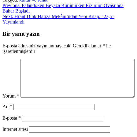
Yazı
Previous:
Palandöken Beyaza Bürünürken Erzurum Ovası’nda
Bahar Başladı
gezinmesi
Next:
Hrant Dink Hafıza Mekânı’ndan Yeni Kitap: “23,5”
Yayımlandı
Bir yanıt yazın
E-posta adresiniz yayınlanmayacak.
Gerekli alanlar
*
ile
işaretlenmişlerdir
Yorum
*
Ad
*
E-posta
*
İnternet sitesi