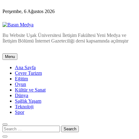
Skip
to
Perşembe, 6 Ağustos 2026
content
Basın Medya
Bu Website Uşak Üniversitesi İletişim Fakültesi Yeni Medya ve
İletişim Bölümü İnternet Gazeteciliği dersi kapsamında açılmıştır
Menu
Ana Sayfa
Çevre Turizm
Eğitim
Oyun
Kültür ve Sanat
Dünya
Sağlık Yaşam
Teknoloji
Spor