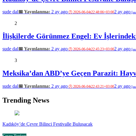
sude dal
2 ay ago
2 ay ago
2
İlişkilerde Görünmez Engel: Ev İşlerindeki
sude dal
2 ay ago
2 ay ago
3
Meksika’dan ABD’ye Geçen Parazit: Hayva
sude dal
2 ay ago
2 ay ago
Trending News
Kadıköy’de Çevre Bilinci Festivalle Buluşacak
Çevre Turizm