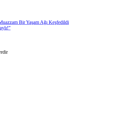
 Muazzam Bir Yaşam Ağı Keşfedildi
aylı!”
erdir