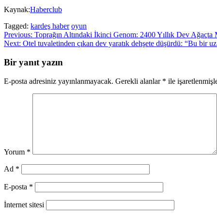
Kaynak:
Haberclub
Tagged:
kardeş haber
oyun
Yazı
Previous:
Toprağın Altındaki İkinci Genom: 2400 Yıllık Dev Ağaçta
Next:
Otel tuvaletinden çıkan dev yaratık dehşete düşürdü: “Bu bir uz
gezinmesi
Bir yanıt yazın
E-posta adresiniz yayınlanmayacak.
Gerekli alanlar
*
ile işaretlenmişl
Yorum
*
Ad
*
E-posta
*
İnternet sitesi