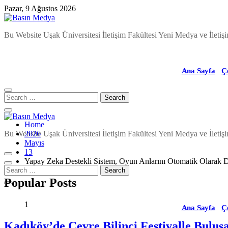
Skip
Pazar, 9 Ağustos 2026
to
content
Basın Medya
Bu Website Uşak Üniversitesi İletişim Fakültesi Yeni Medya ve İletişi
Ana Sayfa
Ç
Home
Basın Medya
Bu Website Uşak Üniversitesi İletişim Fakültesi Yeni Medya ve İletişi
2026
Mayıs
13
Yapay Zeka Destekli Sistem, Oyun Anlarını Otomatik Olarak 
Popular Posts
1
Ana Sayfa
Ç
Kadıköy’de Çevre Bilinci Festivalle Buluş