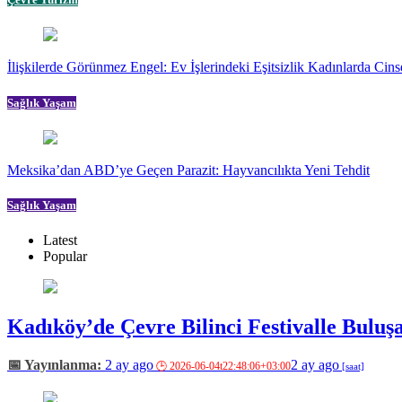
İlişkilerde Görünmez Engel: Ev İşlerindeki Eşitsizlik Kadınlarda Cinse
Sağlık Yaşam
Meksika’dan ABD’ye Geçen Parazit: Hayvancılıkta Yeni Tehdit
Sağlık Yaşam
Latest
Popular
Kadıköy’de Çevre Bilinci Festivalle Buluş
2 ay ago
2 ay ago