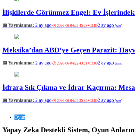
İlişkilerde Görünmez Engel: Ev İşlerindeki
2 ay ago
2 ay ago
Meksika’dan ABD’ye Geçen Parazit: Hayva
2 ay ago
2 ay ago
İdrara Sık Çıkma ve İdrar Kaçırma: Mesan
2 ay ago
2 ay ago
Oyun
Yapay Zeka Destekli Sistem, Oyun Anları