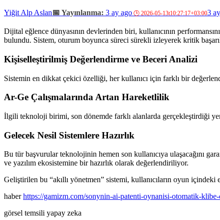
Yiğit Alp Aslan
3 ay ago
3 a
Dijital eğlence dünyasının devlerinden biri, kullanıcının performansını
bulundu. Sistem, oturum boyunca süreci sürekli izleyerek kritik başarılar
Kişiselleştirilmiş Değerlendirme ve Beceri Analizi
Sistemin en dikkat çekici özelliği, her kullanıcı için farklı bir değerlen
Ar-Ge Çalışmalarında Artan Hareketlilik
İlgili teknoloji birimi, son dönemde farklı alanlarda gerçekleştirdiği ye
Gelecek Nesil Sistemlere Hazırlık
Bu tür başvurular teknolojinin hemen son kullanıcıya ulaşacağını ga
ve yazılım ekosistemine bir hazırlık olarak değerlendiriliyor.
Geliştirilen bu “akıllı yönetmen” sistemi, kullanıcıların oyun içindeki
haber
https://gamizm.com/sonynin-ai-patenti-oynanisi-otomatik-klibe
görsel temsili yapay zeka