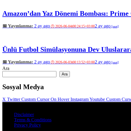
Amazon’dan Yaz Dönemi Bombası: Prime 
2 ay ago
2 ay ago
Ünlü Futbol Simülasyonuna Dev Uluslarar
2 ay ago
2 ay ago
Ara
Ara
Sosyal Medya
X Twitter Custom Cursor On Hover
Instagram
Youtube Custom Curs
Bu site Uşak üniversitesi İletişim fakültesi Yeni Medya ve İletişim int
Disclaimer
Terms & Conditions
Privacy Policy