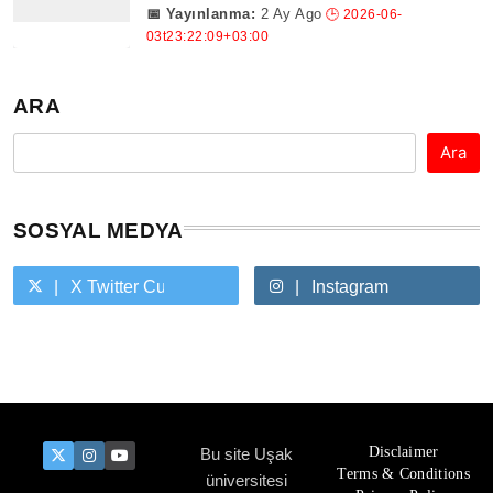
2 Ay Ago
ARA
Ara
SOSYAL MEDYA
X Twitter Custom Cursor On Hover
Instagram
Youtube Custom Cursor On Hover
Disclaimer
Bu site Uşak
Terms & Conditions
üniversitesi