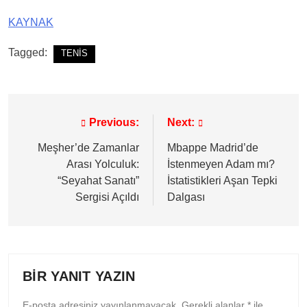
KAYNAK
Tagged:
TENİS
Previous:
Next:
Yazı
gezinmesi
Meşher’de Zamanlar
Mbappe Madrid’de
Arası Yolculuk:
İstenmeyen Adam mı?
“Seyahat Sanatı”
İstatistikleri Aşan Tepki
Sergisi Açıldı
Dalgası
BIR YANIT YAZIN
E-posta adresiniz yayınlanmayacak.
Gerekli alanlar
*
ile