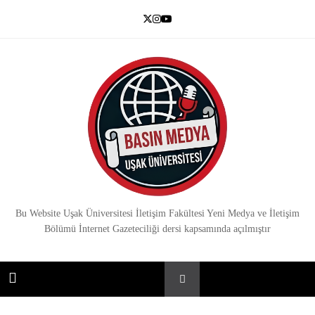
Skip
to
content
Basın Medya
Bu Website Uşak Üniversitesi İletişim Fakültesi Yeni Medya ve İletişim
Bölümü İnternet Gazeteciliği dersi kapsamında açılmıştır