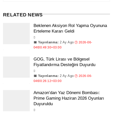
RELATED NEWS
Beklenen Aksiyon Rol Yapma Oyununa
Erteleme Kararı Geldi
2 Ay Ago
GOG, Türk Lirası ve Bölgesel
Fiyatlandırma Desteğini Duyurdu
2 Ay Ago
Amazon’dan Yaz Dönemi Bombası:
Prime Gaming Haziran 2026 Oyunları
Duyuruldu