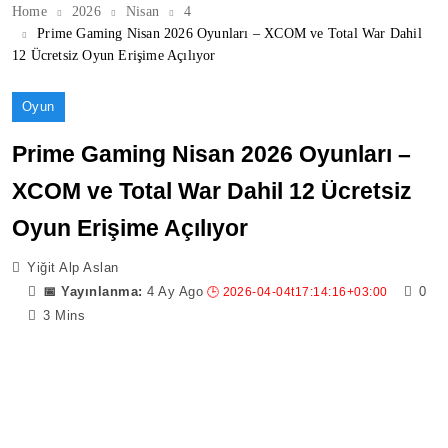
Home
2026
Nisan
4
Prime Gaming Nisan 2026 Oyunları – XCOM ve Total War Dahil
12 Ücretsiz Oyun Erişime Açılıyor
Oyun
Prime Gaming Nisan 2026 Oyunları –
XCOM ve Total War Dahil 12 Ücretsiz
Oyun Erişime Açılıyor
Yiğit Alp Aslan
4 Ay Ago
0
3 Mins