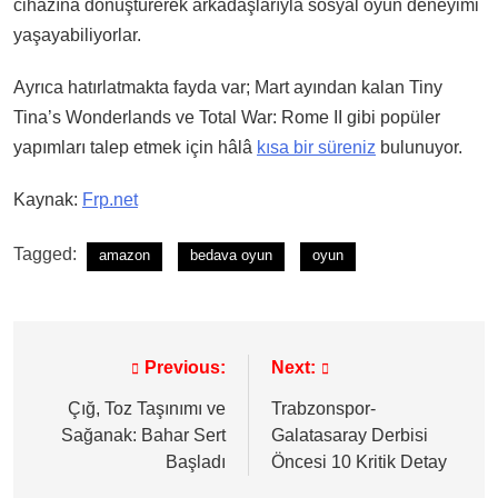
cihazına dönüştürerek arkadaşlarıyla sosyal oyun deneyimi
yaşayabiliyorlar.
Ayrıca hatırlatmakta fayda var; Mart ayından kalan Tiny
Tina’s Wonderlands ve Total War: Rome II gibi popüler
yapımları talep etmek için hâlâ
kısa bir süreniz
bulunuyor.
Kaynak:
Frp.net
Tagged:
amazon
bedava oyun
oyun
Previous:
Next:
Yazı
gezinmesi
Çığ, Toz Taşınımı ve
Trabzonspor-
Sağanak: Bahar Sert
Galatasaray Derbisi
Başladı
Öncesi 10 Kritik Detay