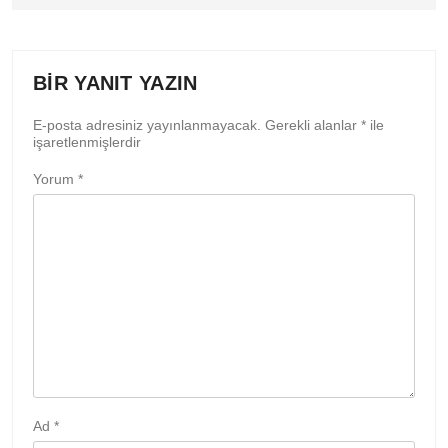
BIR YANIT YAZIN
E-posta adresiniz yayınlanmayacak.
Gerekli alanlar
*
ile
işaretlenmişlerdir
Yorum
*
Ad
*