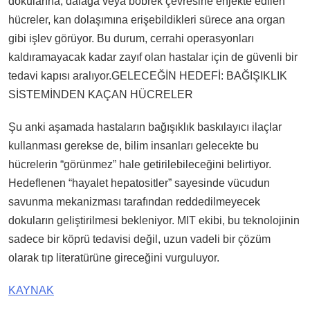
dokularına, dalağa veya böbrek çevresine enjekte edilen
hücreler, kan dolaşımına erişebildikleri sürece ana organ
gibi işlev görüyor. Bu durum, cerrahi operasyonları
kaldıramayacak kadar zayıf olan hastalar için de güvenli bir
tedavi kapısı aralıyor.GELECEĞİN HEDEFİ: BAĞIŞIKLIK
SİSTEMİNDEN KAÇAN HÜCRELER
Şu anki aşamada hastaların bağışıklık baskılayıcı ilaçlar
kullanması gerekse de, bilim insanları gelecekte bu
hücrelerin “görünmez” hale getirilebileceğini belirtiyor.
Hedeflenen “hayalet hepatositler” sayesinde vücudun
savunma mekanizması tarafından reddedilmeyecek
dokuların geliştirilmesi bekleniyor. MIT ekibi, bu teknolojinin
sadece bir köprü tedavisi değil, uzun vadeli bir çözüm
olarak tıp literatürüne gireceğini vurguluyor.
KAYNAK