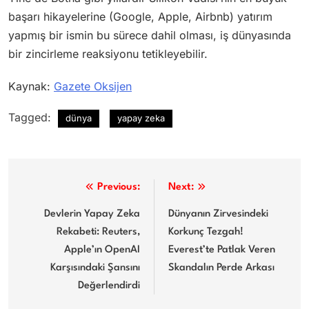
başarı hikayelerine (Google, Apple, Airbnb) yatırım
yapmış bir ismin bu sürece dahil olması, iş dünyasında
bir zincirleme reaksiyonu tetikleyebilir.
Kaynak:
Gazete Oksijen
Tagged:
dünya
yapay zeka
Yazı
Previous:
Next:
gezinmesi
Devlerin Yapay Zeka
Dünyanın Zirvesindeki
Rekabeti: Reuters,
Korkunç Tezgah!
Apple’ın OpenAI
Everest’te Patlak Veren
Karşısındaki Şansını
Skandalın Perde Arkası
Değerlendirdi