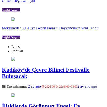
Cinsel İsteği Azaltıyor
Sağlık Yaşam
Meksika’dan ABD’ye Geçen Parazit: Hayvancılıkta Yeni Tehdit
Sağlık Yaşam
Latest
Popular
Kadıköy’de Çevre Bilinci Festivalle
Buluşacak
2 ay ago
2 ay ago
İlişkilerde Görünmez Engel: Ev