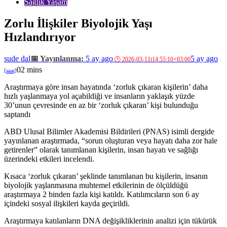
Sağlık Yaşam
Zorlu İlişkiler Biyolojik Yaşı
Hızlandırıyor
sude dal
5 ay ago
5 ay ago
0
2 mins
Araştırmaya göre insan hayatında ‘zorluk çıkaran kişilerin’ daha
hızlı yaşlanmaya yol açabildiği ve insanların yaklaşık yüzde
30’unun çevresinde en az bir ‘zorluk çıkaran’ kişi bulunduğu
saptandı
ABD Ulusal Bilimler Akademisi Bildirileri (PNAS) isimli dergide
yayınlanan araştırmada, “sorun oluşturan veya hayatı daha zor hale
getirenler” olarak tanımlanan kişilerin, insan hayatı ve sağlığı
üzerindeki etkileri incelendi.
Kısaca ‘zorluk çıkaran’ şeklinde tanımlanan bu kişilerin, insanın
biyolojik yaşlanmasına muhtemel etkilerinin de ölçüldüğü
araştırmaya 2 binden fazla kişi katıldı. Katılımcıların son 6 ay
içindeki sosyal ilişkileri kayda geçirildi.
Araştırmaya katılanların DNA değişikliklerinin analizi için tükürük