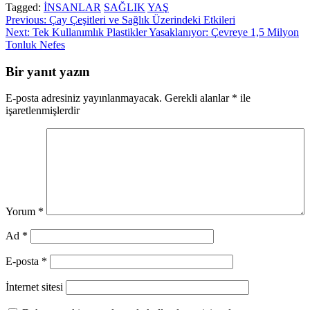
Tagged:
İNSANLAR
SAĞLIK
YAŞ
Yazı
Previous:
Çay Çeşitleri ve Sağlık Üzerindeki Etkileri
Next:
Tek Kullanımlık Plastikler Yasaklanıyor: Çevreye 1,5 Milyon
gezinmesi
Tonluk Nefes
Bir yanıt yazın
E-posta adresiniz yayınlanmayacak.
Gerekli alanlar
*
ile
işaretlenmişlerdir
Yorum
*
Ad
*
E-posta
*
İnternet sitesi