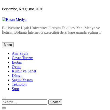
Skip
to
Perşembe, 6 Ağustos 2026
content
Basın Medya
Bu Website Uşak Üniversitesi İletişim Fakültesi Yeni Medya ve
İletişim Bölümü İnternet Gazeteciliği dersi kapsamında açılmıştır
Menu
Ana Sayfa
Çevre Turizm
Eğitim
Oyun
Kültür ve Sanat
Dünya
Sağlık Yaşam
Teknoloji
Spor