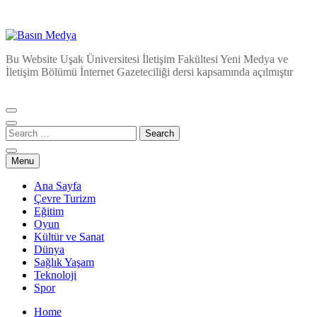
Basın Medya
Bu Website Uşak Üniversitesi İletişim Fakültesi Yeni Medya ve
İletişim Bölümü İnternet Gazeteciliği dersi kapsamında açılmıştır
Menu
Ana Sayfa
Çevre Turizm
Eğitim
Oyun
Kültür ve Sanat
Dünya
Sağlık Yaşam
Teknoloji
Spor
Home