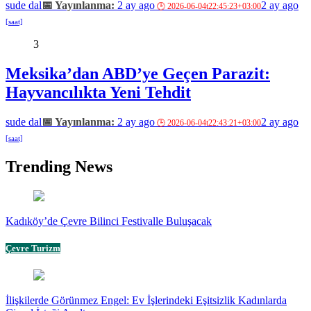
sude dal
2 ay ago
2 ay ago
3
Meksika’dan ABD’ye Geçen Parazit:
Hayvancılıkta Yeni Tehdit
sude dal
2 ay ago
2 ay ago
Trending News
Kadıköy’de Çevre Bilinci Festivalle Buluşacak
Çevre Turizm
İlişkilerde Görünmez Engel: Ev İşlerindeki Eşitsizlik Kadınlarda