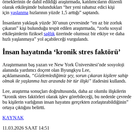
örneklerinin de dahil edildiği araştırmada, katılımcıların düzenli
olarak etkileşimde bulundukları “her yeni rahatsız edici kişi
için
yaşlanma
hızlarının yüzde 1,5 arttığı” saptandı.
İnsanların yaklaşık yüzde 30’unun çevresinde “en az bir zorluk
çıkaran” kişi bulunduğu tespit edilen araştırmada, “zorlu sosyal
etkileşimlerin fiziksel
sağlık
üzerinde olumsuz bir etkiye ve daha
hızlı yaşlanmaya” yol açabileceği vurgulandı.
İnsan hayatında ‘kronik stres faktörü’
Araştırmanın baş yazarı ve New York Üniversitesi’nde sosyoloji
alanında yardımcı doçent olan Byungkyu Lee,
açıklamasında,
“Gözlemlediğimiz şey, sorun çıkaran kişilere sahip
olmak ile yaşlanma hızı arasında bir tür ilişki”
ifadesini kullandı.
Lee, araştırma sonuçları doğrultusunda, daha az olumlu ilişkilerin
“kronik stres faktörleri olarak işlev görebileceği, bu nedenle çevrede
bu kişilerin varlığının insan hayatını gerçekten zorlaştırabildiğinin”
ortaya çıktığını belirtti.
KAYNAK
11.03.2026 SAAT 14:51