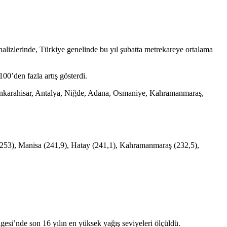
alizlerinde, Türkiye genelinde bu yıl şubatta metrekareye ortalama
00’den fazla artış gösterdi.
yonkarahisar, Antalya, Niğde, Adana, Osmaniye, Kahramanmaraş,
 (253), Manisa (241,9), Hatay (241,1), Kahramanmaraş (232,5),
i’nde son 16 yılın en yüksek yağış seviyeleri ölçüldü.