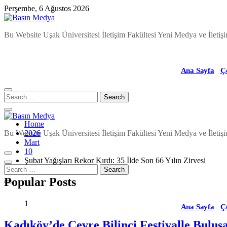
Skip
Perşembe, 6 Ağustos 2026
to
content
Basın Medya
Bu Website Uşak Üniversitesi İletişim Fakültesi Yeni Medya ve İletişi
Ana Sayfa
Ç
Home
Basın Medya
Bu Website Uşak Üniversitesi İletişim Fakültesi Yeni Medya ve İletişi
2026
Mart
10
Şubat Yağışları Rekor Kırdı: 35 İlde Son 66 Yılın Zirvesi
Popular Posts
1
Ana Sayfa
Ç
Kadıköy’de Çevre Bilinci Festivalle Buluş