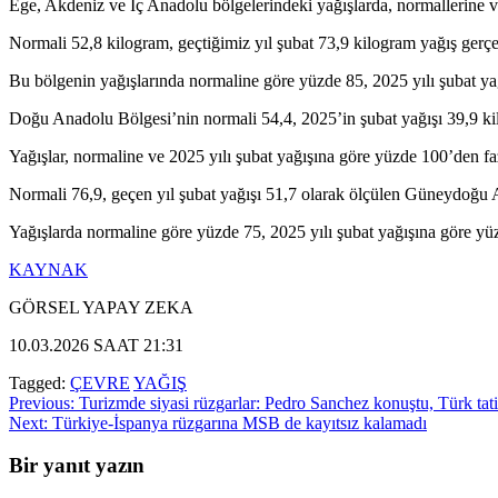
Ege, Akdeniz ve İç Anadolu bölgelerindeki yağışlarda, normallerine ve 
Normali 52,8 kilogram, geçtiğimiz yıl şubat 73,9 kilogram yağış gerç
Bu bölgenin yağışlarında normaline göre yüzde 85, 2025 yılı şubat yağ
Doğu Anadolu Bölgesi’nin normali 54,4, 2025’in şubat yağışı 39,9 ki
Yağışlar, normaline ve 2025 yılı şubat yağışına göre yüzde 100’den fazl
Normali 76,9, geçen yıl şubat yağışı 51,7 olarak ölçülen Güneydoğu 
Yağışlarda normaline göre yüzde 75, 2025 yılı şubat yağışına göre yüzd
KAYNAK
GÖRSEL YAPAY ZEKA
10.03.2026 SAAT 21:31
Tagged:
ÇEVRE
YAĞIŞ
Yazı
Previous:
Turizmde siyasi rüzgarlar: Pedro Sanchez konuştu, Türk tatil
Next:
Türkiye-İspanya rüzgarına MSB de kayıtsız kalamadı
gezinmesi
Bir yanıt yazın