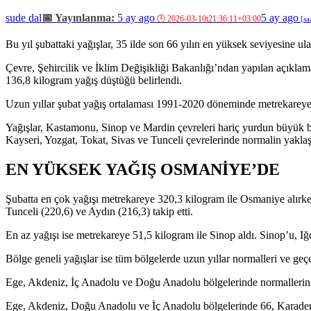
sude dal
5 ay ago
5 ay ago
Bu yıl şubattaki yağışlar, 35 ilde son 66 yılın en yüksek seviyesine ula
Çevre, Şehircilik ve İklim Değişikliği Bakanlığı’ndan yapılan açıkla
136,8 kilogram yağış düştüğü belirlendi.
Uzun yıllar şubat yağış ortalaması 1991-2020 döneminde metrekareye 59
Yağışlar, Kastamonu, Sinop ve Mardin çevreleri hariç yurdun büyük 
Kayseri, Yozgat, Tokat, Sivas ve Tunceli çevrelerinde normalin yaklaşı
EN YÜKSEK YAĞIŞ OSMANİYE’DE
Şubatta en çok yağışı metrekareye 320,3 kilogram ile Osmaniye alırke
Tunceli (220,6) ve Aydın (216,3) takip etti.
En az yağışı ise metrekareye 51,5 kilogram ile Sinop aldı. Sinop’u, Iğd
Bölge geneli yağışlar ise tüm bölgelerde uzun yıllar normalleri ve geçe
Ege, Akdeniz, İç Anadolu ve Doğu Anadolu bölgelerinde normallerinin
Ege, Akdeniz, Doğu Anadolu ve İç Anadolu bölgelerinde 66, Karaden