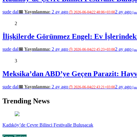
sude dal
2 ay ago
2 ay ago
2
İlişkilerde Görünmez Engel: Ev İşlerindeki
sude dal
2 ay ago
2 ay ago
3
Meksika’dan ABD’ye Geçen Parazit: Hayva
sude dal
2 ay ago
2 ay ago
Trending News
Kadıköy’de Çevre Bilinci Festivalle Buluşacak
Çevre Turizm