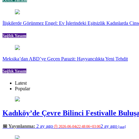
İlişkilerde Görünmez Engel: Ev İşlerindeki Eşitsizlik Kadınlarda Cinse
Sağlık Yaşam
Meksika’dan ABD’ye Geçen Parazit: Hayvancılıkta Yeni Tehdit
Sağlık Yaşam
Latest
Popular
Kadıköy’de Çevre Bilinci Festivalle Buluş
2 ay ago
2 ay ago