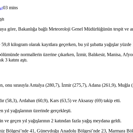
0
3 mins
ştı
maya göre, Bakanlığa bağlı Meteoroloji Genel Müdürlüğünün tespit ve an
,8 kilogram olarak kayıtlara geçerken, bu yıl şubatta yağışlar yüzde 1
bölümünde normallerin üzerine çıkarken, İzmir, Balıkesir, Manisa, Af
k 3 katını aştı.
n, onu sırasıyla Antalya (280,7), İzmir (275,7), Adana (261,9), Muğla
ır (58,3), Ardahan (60,9), Kars (63,5) ve Aksaray (69) takip etti.
n yıl yağışlarının üzerinde gerçekleşti.
 ve geçen yıl yağışlarının 2 katından fazla yağış meydana geldi.
iz Bölgesi’nde 41, Güneydoğu Anadolu Bölgesi’nde 23, Marmara Bölges