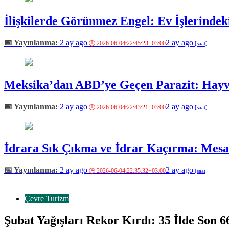
İlişkilerde Görünmez Engel: Ev İşlerindeki
2 ay ago
2 ay ago
Meksika’dan ABD’ye Geçen Parazit: Hayva
2 ay ago
2 ay ago
İdrara Sık Çıkma ve İdrar Kaçırma: Mesan
2 ay ago
2 ay ago
Çevre Turizm
Şubat Yağışları Rekor Kırdı: 35 İlde Son 66