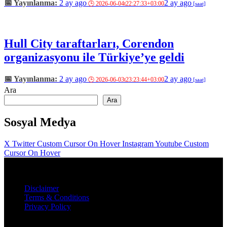
2 ay ago
2 ay ago
Hull City taraftarları, Corendon
organizasyonu ile Türkiye’ye geldi
2 ay ago
2 ay ago
Ara
Ara
Sosyal Medya
X Twitter Custom Cursor On Hover
Instagram
Youtube Custom
Cursor On Hover
Bu site Uşak üniversitesi İletişim fakültesi Yeni Medya ve İletişim
internet gazeteciliği kapsamında yapılmıştır2026.
Disclaimer
Terms & Conditions
Privacy Policy
Yukarı Dön