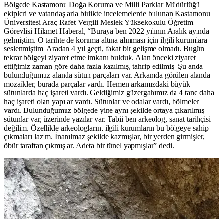
Bölgede Kastamonu Doğa Koruma ve Milli Parklar Müdürlüğü
ekipleri ve vatandaşlarla birlikte incelemelerde bulunan Kastamonu
Üniversitesi Araç Rafet Vergili Meslek Yüksekokulu Öğretim
Görevlisi Hikmet Haberal, “Buraya ben 2022 yılının Aralık ayında
gelmiştim. O tarihte de koruma altına alınması için ilgili kurumlara
seslenmiştim. Aradan 4 yıl geçti, fakat bir gelişme olmadı. Bugün
tekrar bölgeyi ziyaret etme imkanı bulduk. Alan önceki ziyaret
ettiğimiz zaman göre daha fazla kazılmış, tahrip edilmiş. Şu anda
bulunduğumuz alanda sütun parçaları var. Arkamda görülen alanda
mozaikler, burada parçalar vardı. Hemen arkamızdaki büyük
sütunlarda haç işareti vardı. Geldiğimiz güzergahımız da 4 tane daha
haç işareti olan yapılar vardı. Sütunlar ve odalar vardı, bölmeler
vardı. Bulunduğumuz bölgede yine aynı şekilde ortaya çıkarılmış
sütunlar var, üzerinde yazılar var. Tabii ben arkeolog, sanat tarihçisi
değilim. Özellikle arkeologların, ilgili kurumların bu bölgeye sahip
çıkmaları lazım. İnanılmaz şekilde kazmışlar, bir yerden girmişler,
öbür taraftan çıkmışlar. Adeta bir tünel yapmışlar” dedi.