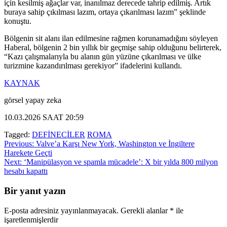
için kesilmiş ağaçlar var, inanılmaz derecede tahrip edilmiş. Artık
buraya sahip çıkılması lazım, ortaya çıkarılması lazım” şeklinde
konuştu.
Bölgenin sit alanı ilan edilmesine rağmen korunamadığını söyleyen
Haberal, bölgenin 2 bin yıllık bir geçmişe sahip olduğunu belirterek,
“Kazı çalışmalarıyla bu alanın gün yüzüne çıkarılması ve ülke
turizmine kazandırılması gerekiyor” ifadelerini kullandı.
KAYNAK
görsel yapay zeka
10.03.2026 SAAT 20:59
Tagged:
DEFİNECİLER
ROMA
Yazı
Previous:
Valve’a Karşı New York, Washington ve İngiltere
Harekete Geçti
gezinmesi
Next:
‘Manipülasyon ve spamla mücadele’: X bir yılda 800 milyon
hesabı kapattı
Bir yanıt yazın
E-posta adresiniz yayınlanmayacak.
Gerekli alanlar
*
ile
işaretlenmişlerdir