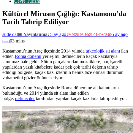
Çevre Turizm
Kültürel Mirasın Çığlığı: Kastamonu’da
Tarih Tahrip Ediliyor
sude dal
5 ay ago
5 ay ago
0
3 mins
Kastamonu’nun Araç ilçesinde 2014 yılında
arkeolojik sit alanı
ilan
edilen
Roma dönemi
yerleşimi, definecilerin kaçak kazılarıyla
tanınmaz hale geldi. Sütun parçalarından mozaiklere, haç işaretli
yapılardan yazılı kitabelere kadar pek çok tarihi değerin tahrip
edildiği bölgede, kaçak kazı izlerinin henüz taze olması durumun
vahametini gözler önüne seriyor.
Kastamonu’nun Araç ilçesinde Roma dönemine ait kalıntıların
bulunduğu ve 2014 yılında sit alanı ilan edilen
bölge,
defineciler
tarafından yapılan kaçak kazılarla tahrip ediliyor.