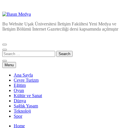
Basın Medya
Bu Website Uşak Üniversitesi İletişim Fakültesi Yeni Medya ve
İletişim Bölümü İnternet Gazeteciliği dersi kapsamında açılmıştır
Menu
Ana Sayfa
Çevre Turizm
Eğitim
Oyun
Kültür ve Sanat
Dünya
Sağlık Yaşam
Teknoloji
Spor
Home