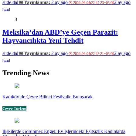
sude dal
2 ay ago
2 ay ago
3
Meksika’dan ABD’ye Geçen Parazit:
Hayvancılıkta Yeni Tehdit
sude dal
2 ay ago
2 ay ago
Trending News
Kadıköy’de Çevre Bilinci Festivalle Buluşacak
Çevre Turizm
İlişkilerde Görünmez Engel: Ev İşlerindeki Eşitsizlik Kadınlarda