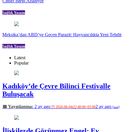
Cinsel İsteği Azaltıyor
Sağlık Yaşam
Meksika’dan ABD’ye Geçen Parazit: Hayvancılıkta Yeni Tehdit
Sağlık Yaşam
Latest
Popular
Kadıköy’de Çevre Bilinci Festivalle
Buluşacak
2 ay ago
2 ay ago
İlişkilerde Görünmez Engel: Ev