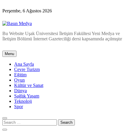
Skip
to
Perşembe, 6 Ağustos 2026
content
Basın Medya
Bu Website Uşak Üniversitesi İletişim Fakültesi Yeni Medya ve
İletişim Bölümü İnternet Gazeteciliği dersi kapsamında açılmıştır
Menu
Ana Sayfa
Çevre Turizm
Eğitim
Oyun
Kültür ve Sanat
Dünya
Sağlık Yaşam
Teknoloji
Spor