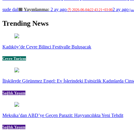
sude dal
2 ay ago
2 ay ago
Trending News
Kadıköy’de Çevre Bilinci Festivalle Buluşacak
Çevre Turizm
İlişkilerde Görünmez Engel: Ev İşlerindeki Eşitsizlik Kadınlarda Cinse
Sağlık Yaşam
Meksika’dan ABD’ye Geçen Parazit: Hayvancılıkta Yeni Tehdit
Sağlık Yaşam