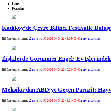
Latest
Popular
Kadıköy’de Çevre Bilinci Festivalle Buluş
2 ay ago
2 ay ago
İlişkilerde Görünmez Engel: Ev İşlerindeki
2 ay ago
2 ay ago
Meksika’dan ABD’ye Geçen Parazit: Hayva
2 ay ago
2 ay ago