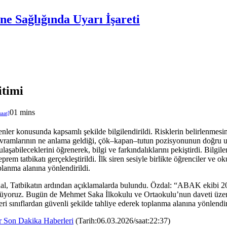
e Sağlığında Uyarı İşareti
timi
0
1 mins
kenler konusunda kapsamlı şekilde bilgilendirildi. Risklerin belirlenmesi
kavramlarının ne anlama geldiği, çök–kapan–tutun pozisyonunun doğru uyg
laşabileceklerini öğrenerek, bilgi ve farkındalıklarını pekiştirdi. Bilgi
 tatbikatı gerçekleştirildi. İlk siren sesiyle birlikte öğrenciler ve o
planma alanına yönlendirildi.
al, Tatbikatın ardından açıklamalarda bulundu. Özdal: “ABAK ekibi 2
dürüyoruz. Bugün de Mehmet Saka İlkokulu ve Ortaokulu’nun daveti üze
ileri sınıflardan güvenli şekilde tahliye ederek toplanma alanına yönlen
r Son Dakika Haberleri
(Tarih:06.03.2026/saat:22:37)