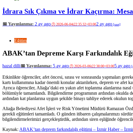
İdrara Sık Çıkma ve İdrar Kaçırma: Mesan
2 ay ago
2 ay ago
Eğitim
ABAK’tan Depreme Karşı Farkındalık Eği
hazal dilli
5 ay ago
5 ay ago
Etkinlikte öğrenciler, afet öncesi, sırası ve sonrasında yapmaları gere
kartı kullanımına kadar önemli konular aktarılırken, deprem ve afet 
Ayrıca öğrenciler, Aliağa’daki en yakın afet toplanma alanlarına nasıl u
bölümüyle tamamlandı. Bilgilendirme programının ardından okulda deprem
ardından kat planlarına uygun şekilde binayı tahliye ederek okulun to
Aliağa Belediyesi Afet İşleri ve Risk Yönetimi Müdürü Ramazan Özd
gerekli eğitimleri tamamladı. O günden itibaren çalışmalarımızı sür
bilgilendirmelerimizi gerçekleştirdik, ardından siren eşliğinde öğrenc
Kaynak:
ABAK’tan deprem farkındalığı eğitimi – İzmir Haber – İzmi