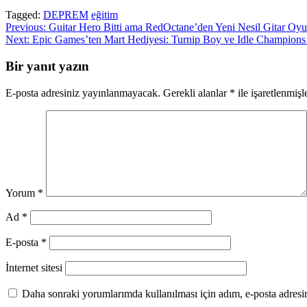
Tagged:
DEPREM
eğitim
Yazı
Previous:
Guitar Hero Bitti ama RedOctane’den Yeni Nesil Gitar Oyu
Next:
Epic Games’ten Mart Hediyesi: Turnip Boy ve Idle Champions
gezinmesi
Bir yanıt yazın
E-posta adresiniz yayınlanmayacak.
Gerekli alanlar
*
ile işaretlenmişl
Yorum
*
Ad
*
E-posta
*
İnternet sitesi
Daha sonraki yorumlarımda kullanılması için adım, e-posta adresim