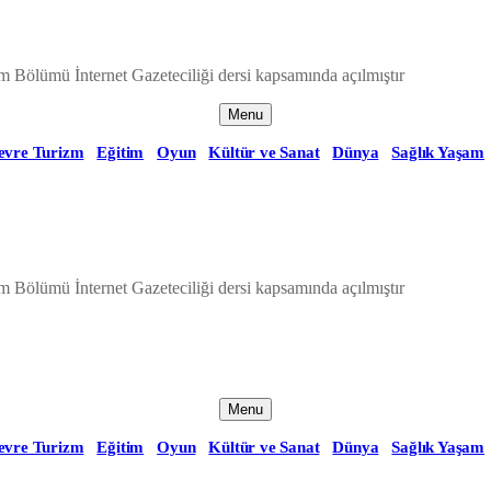
m Bölümü İnternet Gazeteciliği dersi kapsamında açılmıştır
Menu
evre Turizm
Eğitim
Oyun
Kültür ve Sanat
Dünya
Sağlık Yaşam
m Bölümü İnternet Gazeteciliği dersi kapsamında açılmıştır
Menu
evre Turizm
Eğitim
Oyun
Kültür ve Sanat
Dünya
Sağlık Yaşam