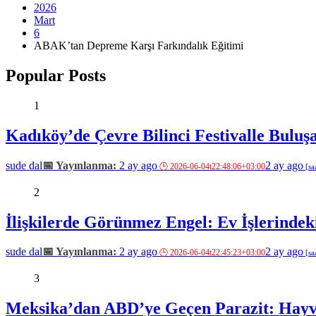
2026
Mart
6
ABAK’tan Depreme Karşı Farkındalık Eğitimi
Popular Posts
1
Kadıköy’de Çevre Bilinci Festivalle Buluş
sude dal
2 ay ago
2 ay ago
2
İlişkilerde Görünmez Engel: Ev İşlerindeki
sude dal
2 ay ago
2 ay ago
3
Meksika’dan ABD’ye Geçen Parazit: Hayva