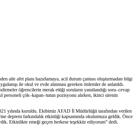
nden aile afet planı hazırlamaya, acil durum çantası oluşturmadan bilgi
ulanışı ile okul ve evde alınması gereken önlemler de anlatıldı.
lendirmeler öğrencilerin merak ettiği soruların yanıtlandığı soru–cevap
kul personeli çök–kapan–tutun pozisyonu alırken, ikinci sirenin
021 yılında kuruldu. Ekibimiz AFAD İl Müdürlüğü tarafından verilen
rine deprem farkındalık etkinliği kapsamında okulumuza geldik. Önce
dirdik. Etkinlikte emeği geçen herkese teşekkür ediyorum” dedi.