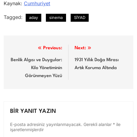
Kaynak:
Cumhuriyet
Tagged:
aday
sinema
SİYAD
Yazı
Previous:
Next:
gezinmesi
Benlik Algısı ve Duygular:
1931 Yıllık Doğa Mirası
Kilo Yönetiminin
Artık Koruma Altında
Görünmeyen Yüzü
BIR YANIT YAZIN
E-posta adresiniz yayınlanmayacak.
Gerekli alanlar
*
ile
işaretlenmişlerdir