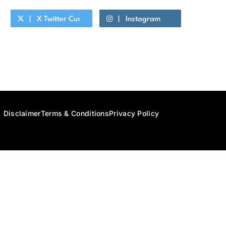
X Twitter Custom Cursor On Hover
Instagram
Youtube Custom Cursor On Hover
Disclaimer
Terms & Conditions
Privacy Policy