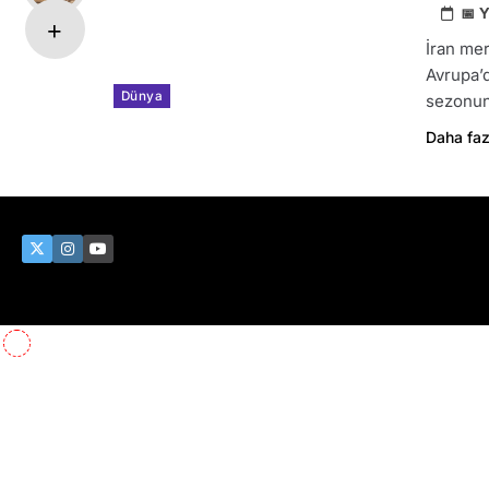
İran mer
Avrupa’d
Dünya
sezonun
Daha faz