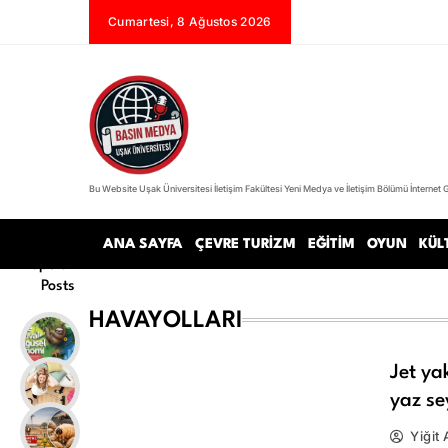
Skip
Cumartesi, 8 Ağustos 2026
to
content
Bu Website Uşak Üniversitesi İletişim Fakültesi Yeni Medya ve İletişim Bölümü İnternet 
Basın Medya
ANA SAYFA
ÇEVRE TURIZM
EĞITIM
OYUN
KÜL
Popular
Posts
HAVAYOLLARI
Jet yak
yaz se
Yiğit