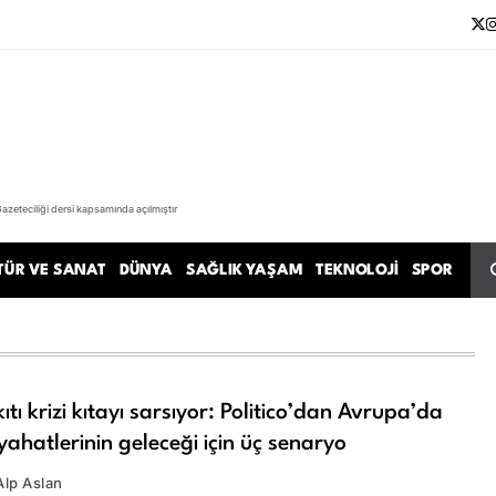
Gazeteciliği dersi kapsamında açılmıştır
TÜR VE SANAT
DÜNYA
SAĞLIK YAŞAM
TEKNOLOJI
SPOR
ıtı krizi kıtayı sarsıyor: Politico’dan Avrupa’da
yahatlerinin geleceği için üç senaryo
 Alp Aslan