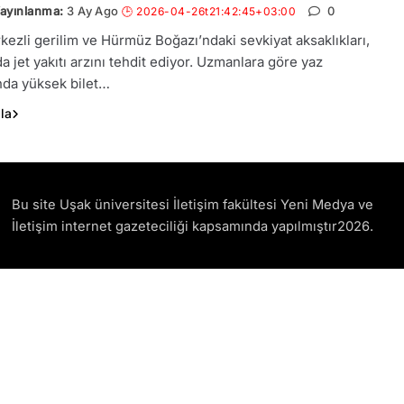
3 Ay Ago
0
kezli gerilim ve Hürmüz Boğazı’ndaki sevkiyat aksaklıkları,
a jet yakıtı arzını tehdit ediyor. Uzmanlara göre yaz
da yüksek bilet…
la
Bu site Uşak üniversitesi İletişim fakültesi Yeni Medya ve
İletişim internet gazeteciliği kapsamında yapılmıştır2026.